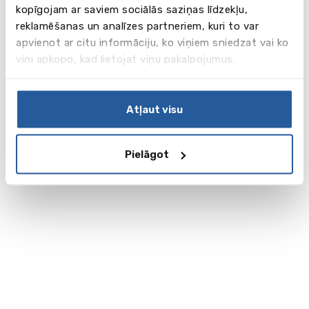
kopīgojam ar saviem sociālās saziņas līdzekļu,
reklamēšanas un analīzes partneriem, kuri to var
apvienot ar citu informāciju, ko viņiem sniedzat vai ko
viņi apkopo, kad lietojat viņu pakalpojumus.
Atļaut visu
Pielāgot