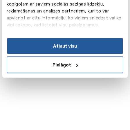
kopīgojam ar saviem sociālās saziņas līdzekļu,
reklamēšanas un analīzes partneriem, kuri to var
apvienot ar citu informāciju, ko viņiem sniedzat vai ko
viņi apkopo, kad lietojat viņu pakalpojumus.
Atļaut visu
Pielāgot