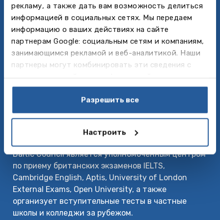
рекламу, а также дать вам возможность делиться
О нас
информацией в социальных сетях. Мы передаем
Baltic Council for International Education –
информацию о ваших действиях на сайте
ведущее образовательное агентство по вопросам
партнерам Google: социальным сетям и компаниям,
обучения за рубежом – от языковых курсов и
занимающимся рекламой и веб-аналитикой. Наши
летних лагерей до среднего, специального и
партнеры могут комбинировать эти сведения с
высшего образования. Baltic Council также
предоставленной вами информацией, а также
является организатором крупнейших
данными, которые они получили при использовании
образовательных выставок в Восточной Европе
вами их сервисов.
Разрешить все
“Days of International Education” и „Exclusive
Secondary Focus Fair”.
Настроить
Центр британских экзаменов
Baltic Council является уполномоченным центром
по приему британских экзаменов IELTS,
Cambridge English, Aptis, University of London
External Exams, Open University, а также
организует вступительные тесты в частные
школы и колледжи за рубежом.