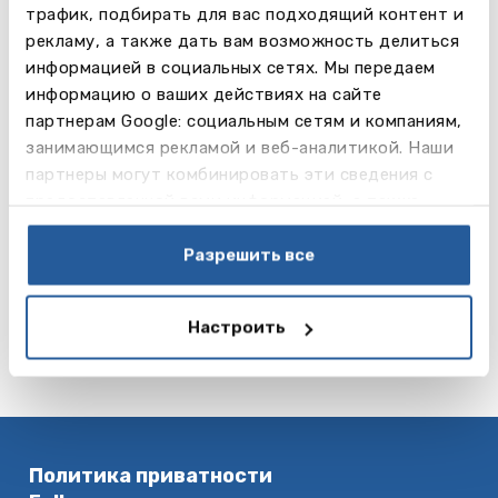
трафик, подбирать для вас подходящий контент и
рекламу, а также дать вам возможность делиться
информацией в социальных сетях. Мы передаем
информацию о ваших действиях на сайте
партнерам Google: социальным сетям и компаниям,
Программы среднего
занимающимся рекламой и веб-аналитикой. Наши
образования и культурного
партнеры могут комбинировать эти сведения с
обмена в государственных
предоставленной вами информацией, а также
школах Канады
данными, которые они получили при использовании
вами их сервисов.
Разрешить все
Читать далее
Настроить
Политика приватности