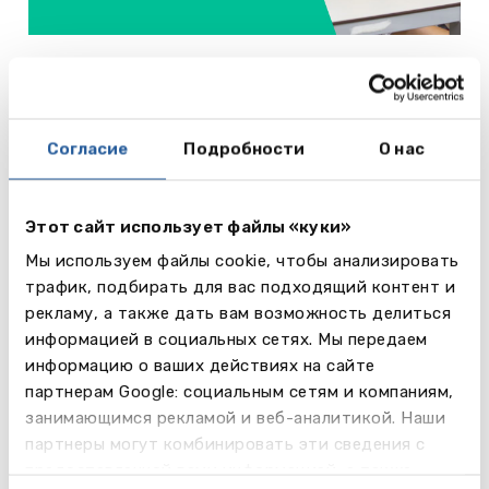
Проживание
Служба размещения оказывает студентам
поддержку в поиске и бронировании проживания,
обеспечивая комфортный переезд за границу. В
Согласие
Подробности
О нас
каждой стране имеется широкий выбор
вариантов для любого бюджета и предпочтений
- от студенческой резиденции до съемной
Этот сайт использует файлы «куки»
квартиры.
Мы используем файлы cookie, чтобы анализировать
трафик, подбирать для вас подходящий контент и
Программы
рекламу, а также дать вам возможность делиться
Продолжительность EU Bachelor’s programs – 3
информацией в социальных сетях. Мы передаем
года (6 или 7 семестров). Для студентов, которые
информацию о ваших действиях на сайте
хотят пройти обучение за 2,5 года, существуют
партнерам Google: социальным сетям и компаниям,
ускоренные варианты. Во время обучения
занимающимся рекламой и веб-аналитикой. Наши
студенты могут перевестись в отделение EU,
партнеры могут комбинировать эти сведения с
расположенное в другой стране, для получения
предоставленной вами информацией, а также
международного опыта. Продолжительность EU