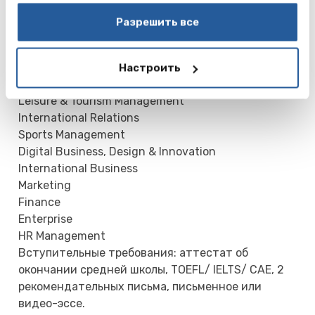
данными, которые они получили при использовании
Master’s programs – 1 год (3 семестра).
вами их сервисов.
Разрешить все
Программы бакалавра:
Business Administration
Настроить
Communication & Public Relations
Leisure & Tourism Management
International Relations
Sports Management
Digital Business, Design & Innovation
International Business
Marketing
Finance
Enterprise
HR Management
Вступительные требования: аттестат об
окончании средней школы, TOEFL/ IELTS/ CAE, 2
рекомендательных письма, письменное или
видео-эссе.