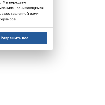
х. Мы передаем
омпаниям, занимающимся
предоставленной вами
сервисов.
Разрешить все