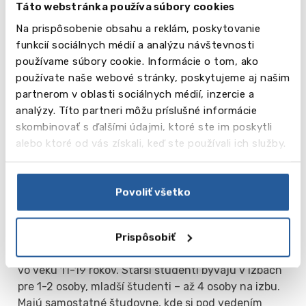
Táto webstránka používa súbory cookies
bedminton, basketbal, kriket, beh, pozemný hokej,
džudo, nohejbal, plávanie, volejbal, stolný tenis,
Na prispôsobenie obsahu a reklám, poskytovanie
lyžovanie na suchu, preťahovanie lanom a pod.
funkcií sociálnych médií a analýzu návštevnosti
používame súbory cookie. Informácie o tom, ako
Mimoškolská činnosť
používate naše webové stránky, poskytujeme aj našim
Škola má výborné podmienky pre študentov pre
partnerom v oblasti sociálnych médií, inzercie a
hudby, divadla a kreslenia. Nedávno bolo
analýzy. Títo partneri môžu príslušné informácie
vybudované centrum moderného umenia, kde sa
skombinovať s ďalšími údajmi, ktoré ste im poskytli
študenti zapájajú do aktivít v rámci učebných
alebo ktoré od vás získali, keď ste používali ich služby.
osnov aj po vyučovaní, navštevujú krúžky a ateliéry.
Škola má veľké množstvo záujmových klubov,
kadetský zbor, mini organizáciu OSN a môžete sa
Povoliť všetko
zúčastniť programu Ceny vojvodu z Edinburghu.
Prispôsobiť
Ubytovanie
Škola ponúka rezidenčné ubytovanie pre študentov
vo veku 11-19 rokov. Starší študenti bývajú v izbách
pre 1-2 osoby, mladší študenti – až 4 osoby na izbu.
Majú samostatné študovne, kde si pod vedením