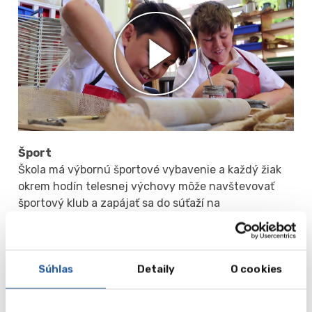
Šport
Škola má výbornú športové vybavenie a každý žiak
okrem hodín telesnej výchovy môže navštevovať
športový klub a zapájať sa do súťaží na
medzinárodnej úrovni.
Žiaci majú k dispozícii: 25-metrový plavecký bazén,
2 futbalové ihriská, ihrisko na pozemný hokej,
Súhlas
Detaily
O cookies
tenisové kurty, 6 bedmintonových kurtov, atletický
štadión, volejbalové a basketbalové ihrisko.
K dispozícii sú tieto športy: aerobik, tanec, atletika,