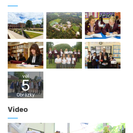
vēl
5
Obrázky
Video