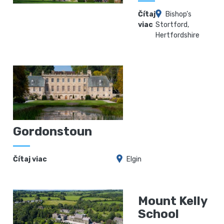
Čítaj
Bishop’s
viac
Stortford,
Hertfordshire
Gordonstoun
Čítaj viac
Elgin
Mount Kelly
School