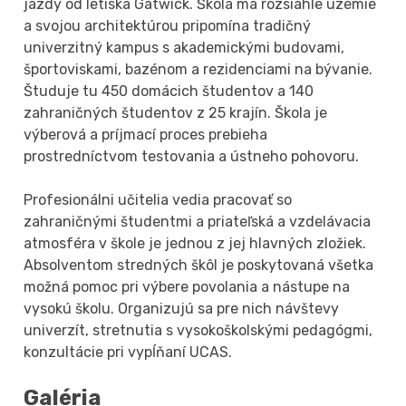
jazdy od letiska Gatwick. Škola má rozsiahle územie
a svojou architektúrou pripomína tradičný
univerzitný kampus s akademickými budovami,
športoviskami, bazénom a rezidenciami na bývanie.
Študuje tu 450 domácich študentov a 140
zahraničných študentov z 25 krajín. Škola je
výberová a príjmací proces prebieha
prostredníctvom testovania a ústneho pohovoru.
Profesionálni učitelia vedia pracovať so
zahraničnými študentmi a priateľská a vzdelávacia
atmosféra v škole je jednou z jej hlavných zložiek.
Absolventom stredných škôl je poskytovaná všetka
možná pomoc pri výbere povolania a nástupe na
vysokú školu. Organizujú sa pre nich návštevy
univerzít, stretnutia s vysokoškolskými pedagógmi,
konzultácie pri vypĺňaní UCAS.
Galéria