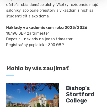
učiteľa robia domáce úlohy. Všetky rezidencie majú
salóniky, spoločné priestory a v každom z nich sa
študenti cítia ako doma.
Náklady v akademickom roku 2025/2026
18.198 GBP za trimester
Depozit – náklady na jeden trimester
Registračný poplatok – 300 GBP
Mohlo by vás zaujímať
Bishop's
Stortford
College