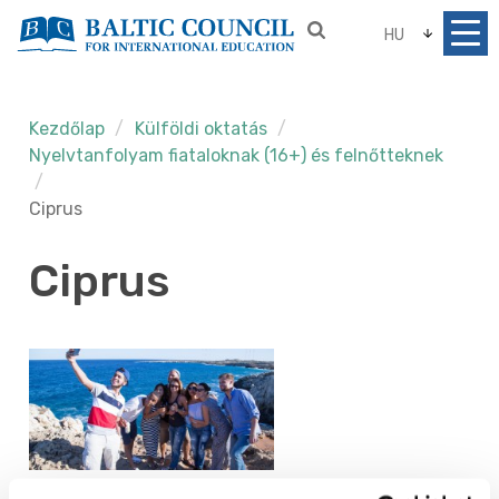
HU
Kezdőlap
Külföldi oktatás
Nyelvtanfolyam fiataloknak (16+) és felnőtteknek
Ciprus
Ciprus
English in Cyprus (Bayswater)