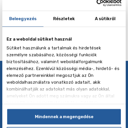
-tól 275 EUR
Beleegyezés
Részletek
A sütikről
Tovább olvasok
Limassol
Ez a weboldal sütiket használ
Sütiket használunk a tartalmak és hirdetések
személyre szabásához, közösségi funkciók
biztosításához, valamint weboldalforgalmunk
elemzéséhez. Ezenkívül közösségi média-, hirdető- és
elemező partnereinkkel megosztjuk az Ön
Adatvédelmi irányelvek
weboldalhasználatra vonatkozó adatait, akik
Kövess minket
kombinálhatják az adatokat más olyan adatokkal,
amelyeket Ön adott meg számukra vagy az Ön által
használt más szolgáltatásokból gyűjtöttek.
Rólunk
A Baltic Council for International Education közép
Mindennek a megengedése
és kelet Európa vezető külföldi oktatási
ügynöksége, amely különféle külföldi tanulmányi