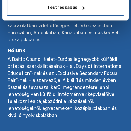
programokat kínál – a nyelvtanfolyamoktól és nyári
Testreszabás
táboroktól a közép- és felsőoktatásig. Éves szinten
több ezer diáknak segítünk továbbtanulásával
kapcsolatban, a lehetőségek feltérképezésében
Európában, Amerikában, Kanadában és más kedvelt
országokban is.
Rólunk
A Baltic Council Kelet-Európa legnagyobb külföldi
oktatási szakkiállításainak – a „Days of International
Education”-nek és az „Exclusive Secondary Focus
Fair”-nek – a szervezője. A kiállítás minden évben
ősszel és tavasszal kerül megrendezésre, ahol
lehetőség van külföldi intézmények képviselőivel
találkozni és tájékozódni a képzésekről,
lehetőségekről: egyetemeken, középiskolákban és
kiválló nyelviskolákban.