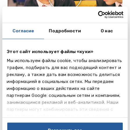
Согласие
Подробности
О нас
Спорт
Школа является лидирующей по многим видам
спорта, а условия для занятий здесь – мирового
Этот сайт использует файлы «куки»
уровня. Ученики школы соревнуются на
Мы используем файлы cookie, чтобы анализировать
национальном и международном уровне как в
трафик, подбирать для вас подходящий контент и
индивидуальных, так и в командных видах
рекламу, а также дать вам возможность делиться
спорта. Некоторые традиции зародились сотни
информацией в социальных сетях. Мы передаем
лет назад. Так, например, школьный клуб бега был
информацию о ваших действиях на сайте
основан в 1831 году и считается старейшим в
партнерам Google: социальным сетям и компаниям,
мире. На выбор учеников представлено более 20
занимающимся рекламой и веб-аналитикой. Наши
видов спорта: футбол, регби, крикет, гольф,
партнеры могут комбинировать эти сведения с
хоккей на траве, лёгкая атлетика, теннис,
предоставленной вами информацией, а также
плавание, поло, фехтование, лакросс, сквош,
данными, которые они получили при использовании
баскетбол, бадминтон, стрельба, йога. У школы