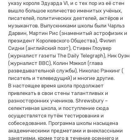
указу короля Эдуарда VI, и с тех пор из её стен
вышло большое количество именитых учёных,
писателей, политических деятелей, актёров и
музыкантов. Выпускниками школы были Чарльз
Дарвин, Мартин Рис (знаменитый астрофизик и
президент Королевского Общества), Филип
Сидни (английский поэт), Стивен Глоувер
(журналист газеты The Daily Telegraph), Ник Оуэн
(журналист ВВС), Колин Мэккол (глава
разведывательной службы), Николас Рэнкинг (
писатель и телеведущий) и многие другие.
В настоящее время школа продолжает
привлекать в свои стены талантливых и
разносторонних учеников. Shrewsbury –
селективная школа, и поступление сюда
осуществлятся путём тестирования и
собеседования. Программа школы насыщена
академическими предметами и внеклассными
занятиями, кроме того в течение осеннего и