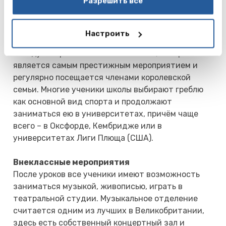
вами их сервисов.
Разрешить все
есть собственная лодочная станция и лодочный
клуб The Royal Shrewsbury Boat Club, который был
создан в 1866 году. Школа считается лучшей по
Настроить
подготовке гребцов; 14 раз они одерживали
победу в Королевской Регате Хенли, которая
является самым престижным мероприятием и
регулярно посещается членами королевской
семьи. Многие ученики школы выбирают греблю
как основной вид спорта и продолжают
заниматься ею в университетах, причём чаще
всего – в Оксфорде, Кембридже или в
университетах Лиги Плюща (США).
Внеклассные мероприятия
После уроков все ученики имеют возможность
заниматься музыкой, живописью, играть в
театральной студии. Музыкальное отделение
считается одним из лучших в Великобритании,
здесь есть собственный концертный зал и