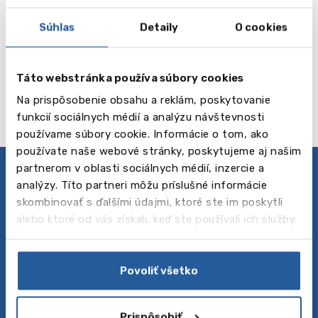
UCLan
Cyprus
Súhlas
Detaily
O cookies
Čítaj viac
Táto webstránka používa súbory cookies
Na prispôsobenie obsahu a reklám, poskytovanie
funkcií sociálnych médií a analýzu návštevnosti
používame súbory cookie. Informácie o tom, ako
používate naše webové stránky, poskytujeme aj našim
partnerom v oblasti sociálnych médií, inzercie a
Zásady ochrany osobných údajov
analýzy. Títo partneri môžu príslušné informácie
Sledujte nás
skombinovať s ďalšími údajmi, ktoré ste im poskytli
alebo ktoré od vás získali, keď ste používali ich služby.
O nás
Povoliť všetko
Baltic Council for International Education je vedúca
agentúra v strednej Európe, pre štúdium v
zahraničí, ktorá ponúka rôzne programy štúdia v
Prispôsobiť