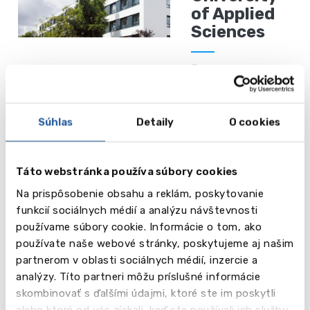
of Applied
Sciences
Čítaj viac
Súhlas
Detaily
O cookies
Lancaster
University
Leipzig
Táto webstránka používa súbory cookies
(Lipsko)
Na prispôsobenie obsahu a reklám, poskytovanie
funkcií sociálnych médií a analýzu návštevnosti
Čítaj viac
používame súbory cookie. Informácie o tom, ako
používate naše webové stránky, poskytujeme aj našim
partnerom v oblasti sociálnych médií, inzercie a
Munich
analýzy. Títo partneri môžu príslušné informácie
Business
skombinovať s ďalšími údajmi, ktoré ste im poskytli
alebo ktoré od vás získali, keď ste používali ich služby.