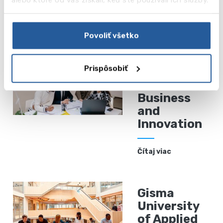
School
Čítaj viac
Povoliť všetko
Prispôsobiť
Berlin
School of
Business
and
Innovation
Čítaj viac
Gisma
University
of Applied