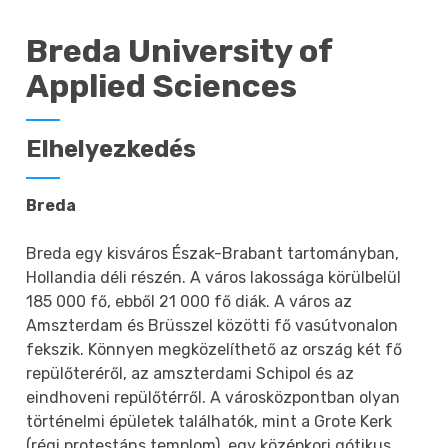
Breda University of
Applied Sciences
Elhelyezkedés
Breda
Breda egy kisváros Észak-Brabant tartományban,
Hollandia déli részén. A város lakossága körülbelül
185 000 fő, ebből 21 000 fő diák. A város az
Amszterdam és Brüsszel közötti fő vasútvonalon
fekszik. Könnyen megközelíthető az ország két fő
repülőteréről, az amszterdami Schipol és az
eindhoveni repülőtérről. A városközpontban olyan
történelmi épületek találhatók, mint a Grote Kerk
(régi protestáns templom), egy középkori gótikus