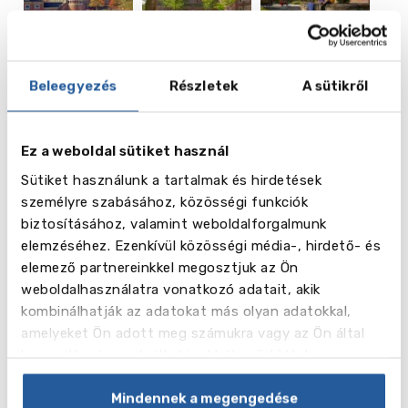
Beleegyezés
Részletek
A sütikről
Ez a weboldal sütiket használ
vēl
12
Sütiket használunk a tartalmak és hirdetések
személyre szabásához, közösségi funkciók
Képek
biztosításához, valamint weboldalforgalmunk
elemzéséhez. Ezenkívül közösségi média-, hirdető- és
Alapképzési programok:
elemező partnereinkkel megosztjuk az Ön
3 vagy 4 éves képzések
weboldalhasználatra vonatkozó adatait, akik
Applied Data Science & Artificial Intelligence
kombinálhatják az adatokat más olyan adatokkal,
Bachelor of Science Tourism (Academic)
amelyeket Ön adott meg számukra vagy az Ön által
Bachelor of Science Leisure Studies
használt más szolgáltatásokból gyűjtöttek.
Built Environment
Creative Business
Mindennek a megengedése