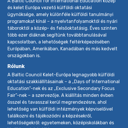
A Baltic Council for International Education közép
és kelet Európa vezető külföldi oktatási
ügynöksége, amely különféle külföldi tanulmányi
programokat kínál – a nyelvtanfolyamoktól és nyári
táboroktól a közép- és felsőoktatásig. Éves szinten
több ezer diáknak segítünk továbbtanulásával
kapcsolatban, a lehetőségek feltérképezésében
Európában, Amerikában, Kanadában és más kedvelt
országokban is.
Rólunk
A Baltic Council Kelet-Európa legnagyobb külföldi
oktatási szakkiállításainak – a „Days of International
Education”-nek és az „Exclusive Secondary Focus
Fair”-nek – a szervezője. A kiállítás minden évben
ősszel és tavasszal kerül megrendezésre, ahol
lehetőség van külföldi intézmények képviselőivel
találkozni és tájékozódni a képzésekről,
lehetőségekről: egyetemeken, középiskolákban és