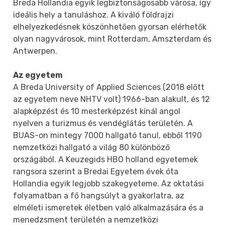
Breda Hollandia egyik legbiztonságosabb városa, így
ideális hely a tanuláshoz. A kiváló földrajzi
elhelyezkedésnek köszönhetően gyorsan elérhetők
olyan nagyvárosok, mint Rotterdam, Amszterdam és
Antwerpen.
Az egyetem
A Breda University of Applied Sciences (2018 előtt
az egyetem neve NHTV volt) 1966-ban alakult, és 12
alapképzést és 10 mesterképzést kínál angol
nyelven a turizmus és vendéglátás területén. A
BUAS-on mintegy 7000 hallgató tanul, ebből 1190
nemzetközi hallgató a világ 80 különböző
országából. A Keuzegids HBO holland egyetemek
rangsora szerint a Bredai Egyetem évek óta
Hollandia egyik legjobb szakegyeteme. Az oktatási
folyamatban a fő hangsúlyt a gyakorlatra, az
elméleti ismeretek életben való alkalmazására és a
menedzsment területén a nemzetközi