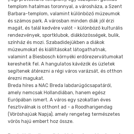
templom hatalmas toronnyal, a városháza, a Szent
Barbara-templom, valamint különböző múzeumok
és számos park. A városban minden diák jól érzi
magát, és talál kedvére valót - különböző kulturális
rendezvények, sportklubok, diákközösségek, bulik,
színház és mozi. Szabadidejükben a diákok
múzeumokat és kiállításokat látogathatnak,
valamint a Biesbosch környéki erdőrezervátumokat
kereshetik fel. A hangulatos kávézók és üzletek
segítenek átérezni a régi város varázsát, és otthon
érezni magukat.
Breda híres a NAC Breda labdarúgócsapatáról,
amely nemcsak Hollandiában, hanem egész
Európában ismert. A város egy szokatlan éves
fesztiválnak is otthont ad - a Roodharigendag
(Vöröshajúak Napja), amely rengeteg természetes
vörös hajú embert hoz össze.