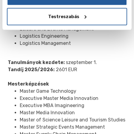
Creative Media and Game Technologies
Hotel Management
International Facility Management
Testreszabás
International Tourism Management
Leisure and Events Management
Logistics Engineering
Logistics Management
Tanulmányok kezdete:
szeptember 1.
Tandíj 2025/2026:
2601 EUR
Mesterképzések
Master Game Technology
Executive Master Media Innovation
Executive MBA Imagineering
Master Media Innovation
Master of Science Leisure and Tourism Studies
Master Strategic Events Management