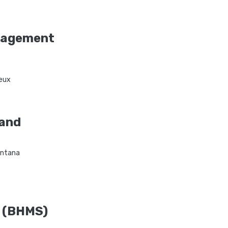
nagement
eux
land
ontana
 (BHMS)