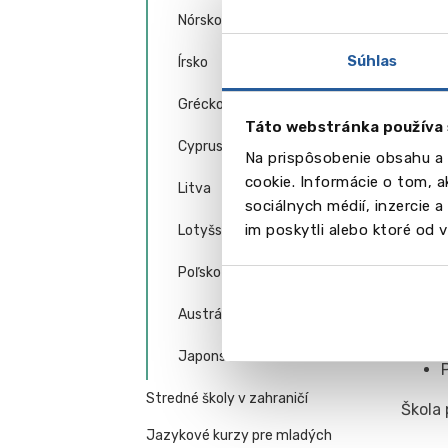
sa výh
Nórsko
akadem
Súhlas
Írsko
Pri
Grécko
Táto webstránka používa 
Bakal
Cyprus
Na prispôsobenie obsahu a 
cookie. Informácie o tom, 
Litva
sociálnych médií, inzercie 
im poskytli alebo ktoré od vá
Lotyšsko
Magi
Poľsko
Austrália
Japonsko
Stredné školy v zahraničí
Škola
Jazykové kurzy pre mladých