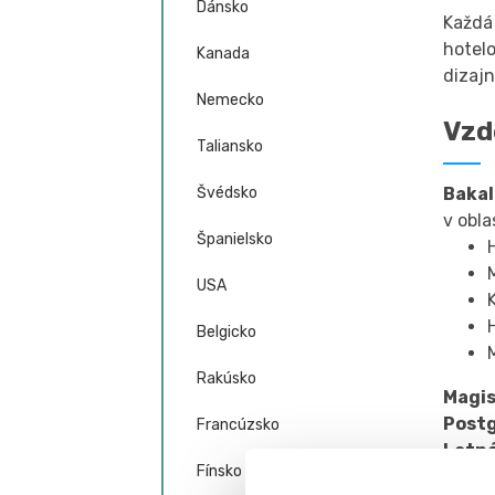
Dánsko
Každá 
hotel
Kanada
dizajn
Nemecko
Vzd
Taliansko
Bakal
Švédsko
v obla
Španielsko
USA
Belgicko
Rakúsko
Magis
Postg
Francúzsko
Letné
Fínsko
Progr