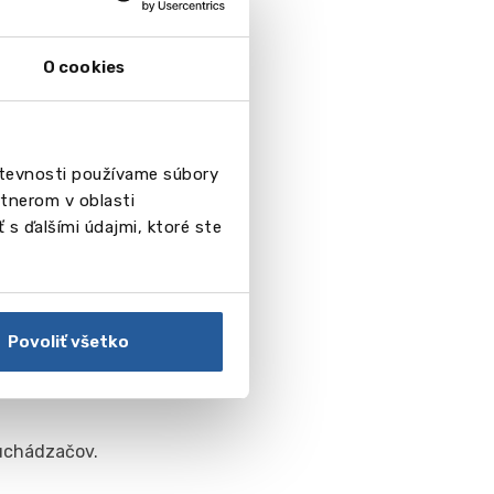
lávanie – každý
bo v zahraničí.
O cookies
števnosti používame súbory
tnerom v oblasti
 s ďalšími údajmi, ktoré ste
Povoliť všetko
 uchádzačov.