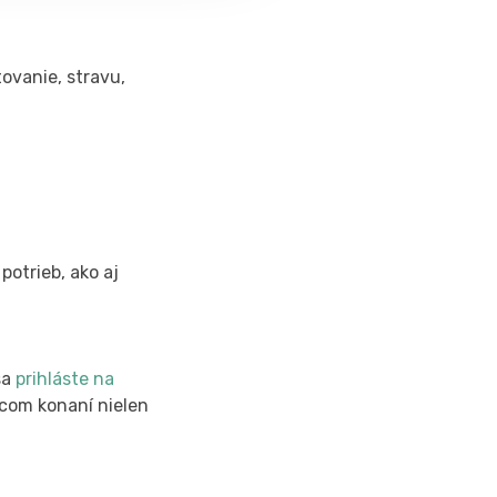
tovanie, stravu,
otrieb, ako aj
sa
prihláste na
acom konaní nielen