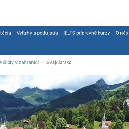
tácia
Veľtrhy a podujatia
IELTS prípravné kurzy
O nás
 školy v zahraničí
Švajčiarsko