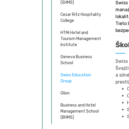
Swiss 
(SHMS)
manaž
Cesar Ritz Hospitality
lokali
College
Tieto 
bezpe
HTMi Hotel and
Tourism Management
Ško
Institute
Geneva Business
Swiss 
School
Švajč
a siln
Swiss Education
Group
prestí
Glion
Business and Hotel
Management School
(BHMS)