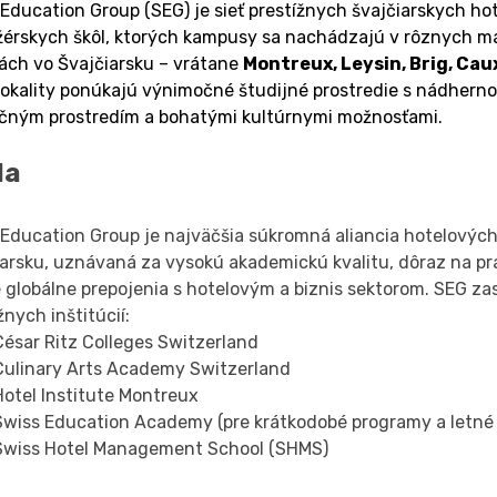
Education Group (SEG) je sieť prestížnych švajčiarskych hot
érskych škôl, ktorých kampusy sa nachádzajú v rôznych m
tách vo Švajčiarsku – vrátane 
Montreux, Leysin, Brig, Cau
lokality ponúkajú výnimočné študijné prostredie s nádhernou
čným prostredím a bohatými kultúrnymi možnosťami.
la
Education Group je najväčšia súkromná aliancia hotelových
iarsku, uznávaná za vysokú akademickú kvalitu, dôraz na pr
é globálne prepojenia s hotelovým a biznis sektorom. SEG za
žnych inštitúcií:
César Ritz Colleges Switzerland
Culinary Arts Academy Switzerland
Hotel Institute Montreux
Swiss Education Academy (pre krátkodobé programy a letné 
Swiss Hotel Management School (SHMS)