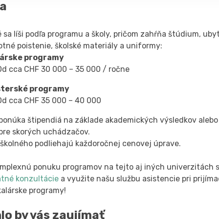
a
 sa líši podľa programu a školy, pričom zahŕňa štúdium, uby
tné poistenie, školské materiály a uniformy:
lárske programy
Od cca CHF 30 000 – 35 000 / ročne
sterské programy
Od cca CHF 35 000 – 40 000
ponúka štipendiá na základe akademických výsledkov alebo p
 pre skorých uchádzačov.
školného podliehajú každoročnej cenovej úprave.
omplexnú ponuku programov na tejto aj iných univerzitách 
atné konzultácie
a využite našu službu asistencie pri prijím
kalárske programy!
lo by vás zaujímať