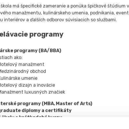
škola má špecifické zameranie a ponúka špičkové štúdium v
ového manažmentu, kulinárskeho umenia, podnikania, eve
u interiérov a ďalších odborov súvisiacich so službami.
elávacie programy
árske programy (BA/BBA)
stiach ako:
Hotelový manažment
Medzinárodný obchod
Kulinárske umenie
Hotelový dizajn a inovácie
Manažment luxusných značiek
terské programy (MBA, Master of Arts)
raduate diplomy a certifikáty
 školy a krátkodobé kurzy
amy sú akreditované medzinárodne (napr. University of Derb