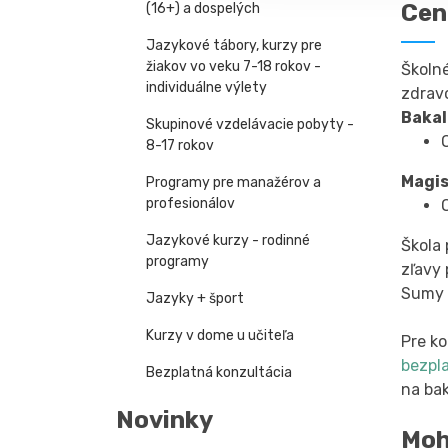
Cen
(16+) a dospelých
Jazykové tábory, kurzy pre
žiakov vo veku 7-18 rokov -
Školné
individuálne výlety
zdravo
Baka
Skupinové vzdelávacie pobyty -
8-17 rokov
Magi
Programy pre manažérov a
profesionálov
Jazykové kurzy - rodinné
Škola 
programy
zľavy
Sumy 
Jazyky + šport
Kurzy v dome u učiteľa
Pre k
bezpl
Bezplatná konzultácia
na ba
Novinky
Moh