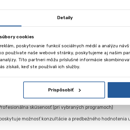
radne v angličtine. Veľký dôraz sa kladie na praktické vzde
ický rok zahŕňa aj platenú odbornú stáž vo Švajčiarsku ale
Detaily
jímacie podmienky
súbory cookies
árske štúdium
reklám, poskytovanie funkcií sociálnych médií a analýzu náv
Ukončené stredoškolské vzdelanie
ako používate naše webové stránky, poskytujeme aj našim par
Znalosť anglického jazyka (IELTS min. 5.5)
a analýzy. Títo partneri môžu príslušné informácie skombinovať
Motivačný list
s získali, keď ste používali ich služby.
Životopis
sterské štúdium
Ukončený bakalársky titul
Prispôsobiť
Jazykový certifikát (IELTS 6.0+)
Odporúčania
Profesionálna skúsenosť (pri vybraných programoch)
 poskytuje možnosť konzultácie a predbežného hodnotenia