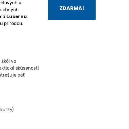
elových a 
alebných 
x
 a 
Lucernu
. 
 prírodou, 
 škôl vo
aktické skúsenosti
strešuje päť
kurzy)