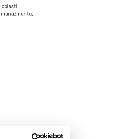
 oblasti
nt manažmentu,
y, UK) a vyučujú