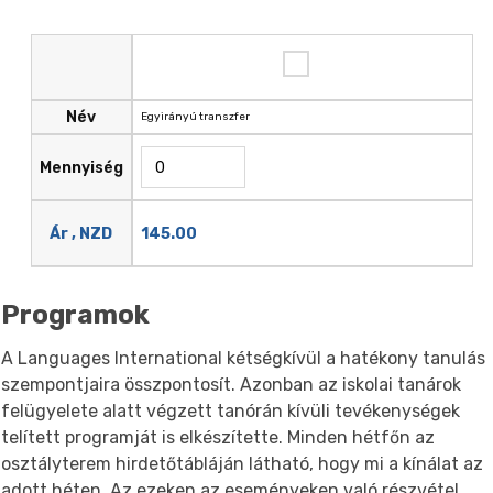
Név
Egyirányú transzfer
Mennyiség
145.00
Ár , NZD
Programok
A Languages International kétségkívül a hatékony tanulás
szempontjaira összpontosít. Azonban az iskolai tanárok
felügyelete alatt végzett tanórán kívüli tevékenységek
telített programját is elkészítette. Minden hétfőn az
osztályterem hirdetőtábláján látható, hogy mi a kínálat az
adott héten. Az ezeken az eseményeken való részvétel