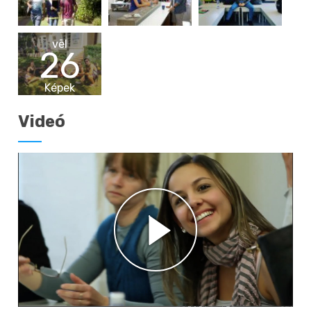
vēl
26
Képek
Videó