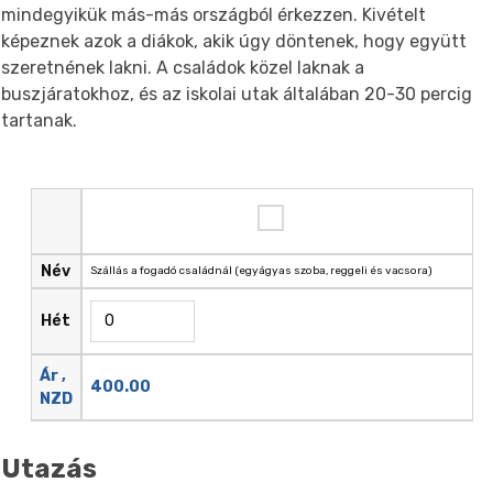
mindegyikük más-más országból érkezzen. Kivételt
képeznek azok a diákok, akik úgy döntenek, hogy együtt
szeretnének lakni. A családok közel laknak a
buszjáratokhoz, és az iskolai utak általában 20-30 percig
tartanak.
Név
Szállás a fogadó családnál (egyágyas szoba, reggeli és vacsora)
Hét
Ár ,
400.00
NZD
Utazás