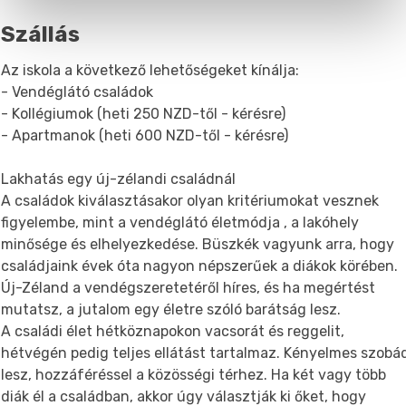
Szállás
Az iskola a következő lehetőségeket kínálja:
- Vendéglátó családok
- Kollégiumok (heti 250 NZD-től - kérésre)
- Apartmanok (heti 600 NZD-től - kérésre)
Lakhatás egy új-zélandi családnál
A családok kiválasztásakor olyan kritériumokat vesznek
figyelembe, mint a vendéglátó életmódja , a lakóhely
minősége és elhelyezkedése. Büszkék vagyunk arra, hogy
családjaink évek óta nagyon népszerűek a diákok körében.
Új-Zéland a vendégszeretetéről híres, és ha megértést
mutatsz, a jutalom egy életre szóló barátság lesz.
A családi élet hétköznapokon vacsorát és reggelit,
hétvégén pedig teljes ellátást tartalmaz. Kényelmes szobá
lesz, hozzáféréssel a közösségi térhez. Ha két vagy több
diák él a családban, akkor úgy választják ki őket, hogy