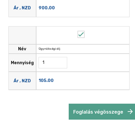
900.00
Ár , NZD
Név
Ügynökségi díj
Mennyiség
105.00
Ár , NZD
Foglalás végösszege