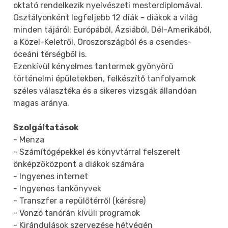
oktató rendelkezik nyelvészeti mesterdiplomával.
Osztályonként legfeljebb 12 diák - diákok a világ
minden tájáról: Európából, Ázsiából, Dél-Amerikából,
a Közel-Keletről, Oroszországból és a csendes-
óceáni térségből is.
Ezenkívül kényelmes tantermek gyönyörű
történelmi épületekben, felkészítő tanfolyamok
széles választéka és a sikeres vizsgák állandóan
magas aránya.
Szolgáltatások
- Menza
- Számítógépekkel és könyvtárral felszerelt
önképzőközpont a diákok számára
- Ingyenes internet
- Ingyenes tankönyvek
- Transzfer a repülőtérről (kérésre)
- Vonzó tanórán kívüli programok
- Kirándulások szervezése hétvégén