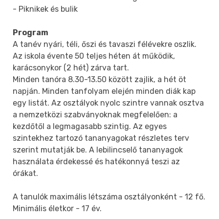
- Piknikek és bulik
Program
A tanév nyári, téli, őszi és tavaszi félévekre oszlik.
Az iskola évente 50 teljes héten át működik,
karácsonykor (2 hét) zárva tart.
Minden tanóra 8.30-13.50 között zajlik, a hét öt
napján. Minden tanfolyam elején minden diák kap
egy listát. Az osztályok nyolc szintre vannak osztva
a nemzetközi szabványoknak megfelelően: a
kezdőtől a legmagasabb szintig. Az egyes
szintekhez tartozó tananyagokat részletes terv
szerint mutatják be. A lebilincselő tananyagok
használata érdekessé és hatékonnyá teszi az
órákat.
A tanulók maximális létszáma osztályonként - 12 fő.
Minimális életkor - 17 év.