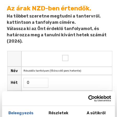
Az árak NZD-ben értendők.
Ha többet szeretne megtudni a tantervről,
kattintson a tanfolyam címére.
Válassza ki az Önt érdeklő tanfolyamot, és
határozza meg a tanulni kívánt hetek számát
(2026).
Név
Részidős tanfolyam (13 óra x 60 perc hetente)
Hét
Ár ,
395.00
NZD
Beleegyezés
Részletek
A sütikről