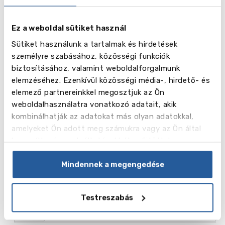
Ez a weboldal sütiket használ
Név
Teljes idejű tanfolyam (23 óra x 60 perc hetente)
Sütiket használunk a tartalmak és hirdetések
Hét
személyre szabásához, közösségi funkciók
biztosításához, valamint weboldalforgalmunk
elemzéséhez. Ezenkívül közösségi média-, hirdető- és
Ár ,
495.00
NZD
elemező partnereinkkel megosztjuk az Ön
weboldalhasználatra vonatkozó adatait, akik
kombinálhatják az adatokat más olyan adatokkal,
amelyeket Ön adott meg számukra vagy az Ön által
használt más szolgáltatásokból gyűjtöttek.
Név
Üzleti angol (heti 23 óra x 60 perc)
Mindennek a megengedése
Hét
Testreszabás
Ár ,
495.00
NZD