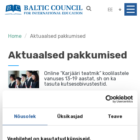
EE
Home
Aktuaalsed pakkumised
Aktuaalsed pakkumised
Online “Karjääri teatmik” koolilastele
vanuses 13-19 aastat, sh on ka
tasuta kutsesobivustestid.
Edasi...
Ettevalmistus IELTS’i ja Cambridge’i
Nõusolek
Üksikasjad
Teave
testideks Suurbritannias.
Edasi...
Veebilehel on kasutatud küpsiseid.