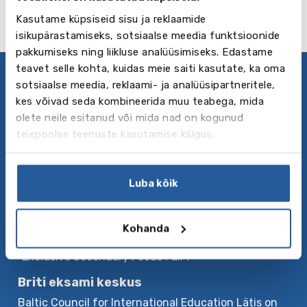
Kasutame küpsiseid sisu ja reklaamide
isikupärastamiseks, sotsiaalse meedia funktsioonide
pakkumiseks ning liikluse analüüsimiseks. Edastame
teavet selle kohta, kuidas meie saiti kasutate, ka oma
sotsiaalse meedia, reklaami- ja analüüsipartneritele,
Privaatsuspoliitika
kes võivad seda kombineerida muu teabega, mida
jälgige meid
olete neile esitanud või mida nad on kogunud
teiepoolse teenuste kasutamise käigus.
Firmast
Baltic Council for International Education – juhtiv
Luba kõik
välisõppe nõustaja – keelekursused, suvelaagrid,
kesk-, kutse- ning kõrgharidus. Baltic Council
korraldab Baltimaade suurimaid välisriigi hariduse
Kohanda
näitusi “Days of International Education” ja
“Exclusive Secondary Focus Fair”.
Briti eksami keskus
Baltic Council for International Education Lätis on