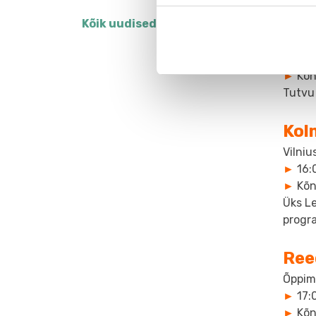
Tei
Kõik uudised
Õppimi
►
17:
►
Kõn
Tutvu 
Kol
Vilniu
►
16:
►
Kõn
Üks Le
prog
Ree
Õppimi
►
17:
►
Kõn