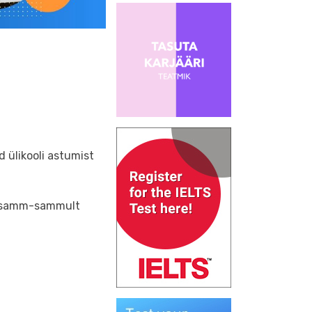
d ülikooli astumist
ul samm-sammult