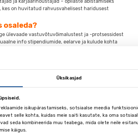
ajad ja karjäärinõustajad – õpilaste abistamiseks
k, kes on huvitatud rahvusvahelisest haridusest
s osaleda?
ge ülevaade vastuvõtuvõimalustest ja -protsessidest
uaalne info stipendiumide, eelarve ja kulude kohta
tav nõustamine professionaalidelt
malus esitada küsimusi otse esindajatele
das osaleda?
Üksikasjad
a lühike registreerimisvorm, et broneerida oma koht.
 lingid kõikidele veebiseminaridele.
eda saab telefonist või sülearvutist – tasuta!
üpsiseid.
reklaamide isikupärastamiseks, sotsiaalse meedia funktsiooni
STREERIMINE
avet selle kohta, kuidas meie saiti kasutate, ka oma sotsiaal
võivad seda kombineerida muu teabega, mida olete neile esita
a
mise käigus.