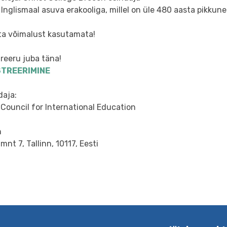
Inglismaal asuva erakooliga, millel on üle 480 aasta pikkun
äta võimalust kasutamata!
reeru juba täna!
STREERIMINE
daja:
 Council for International Education
n
mnt 7, Tallinn, 10117, Eesti