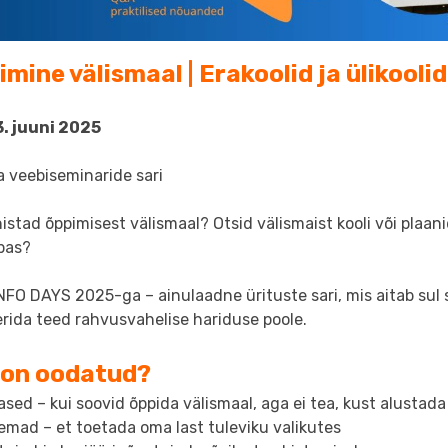
mine välismaal | Erakoolid ja ülikoolid
3. juuni 2025
a veebiseminaride sari
istad õppimisest välismaal? Otsid välismaist kooli või plaani
pas?
 INFO DAYS 2025-ga – ainulaadne ürituste sari, mis aitab s
rida teed rahvusvahelise hariduse poole.
 on oodatud?
ased – kui soovid õppida välismaal, aga ei tea, kust alustada
emad – et toetada oma last tuleviku valikutes