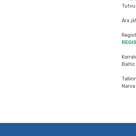
Tutvu 
Ära j
Regist
REGI
Korral
Baltic
Tallin
Narva 