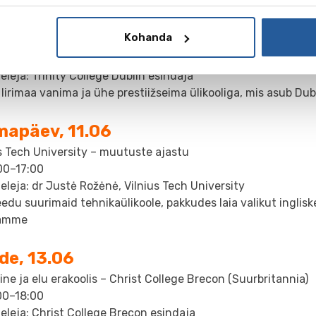
sipäev, 10.06
Kohanda
ne Iirimaal – Trinity College Dublin
00–18:00
eleja: Trinity College Dublin esindaja
Iirimaa vanima ja ühe prestiižseima ülikooliga, mis asub Du
mapäev, 11.06
s Tech University – muutuste ajastu
00–17:00
eleja: dr Justė Rožėnė, Vilnius Tech University
edu suurimaid tehnikaülikoole, pakkudes laia valikut inglisk
ramme
de, 13.06
ne ja elu erakoolis – Christ College Brecon (Suurbritannia)
00–18:00
eleja: Christ College Brecon esindaja