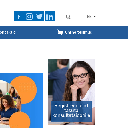
EE
ontaktid
Online tellimus