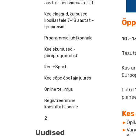
aastat - individuaalreisid
Keelelaagrid, kursused
koolilastele 7-18 aastat -
Õppi
grupireisid
Programmid juhtkonnale
10.–1
Keelekursused -
Tasut
pereprogrammid
Keel+Sport
Kas un
Euroo
Keeleõpe õpetaja juures
Liitu
Online tellimus
planee
Registreerimine
konsultatsioonile
Kes
2
►
Õpil
►
Van
Uudised