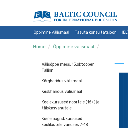
Õppimine välismaal
Tasuta konsultatsioon
IE
Home
Õppimine välismaal
Välisõppe mess: 15.oktoober,
Tallinn
Kõrgharidus välismaal
Keskharidus välismaal
Keelekursused noortele (16+) ja
täiskasvanutele
Keelelaagrid, kursused
koolilastele vanuses 7-18