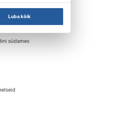
Luba kõik
blini südames
eelseid