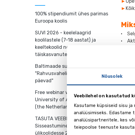
►
Õpet
►
Kõi
100% stipendiumit ühes parimas
Euroopa koolis
Mik
SUVI 2026 - keelelaagrid
• Sel
koolilastele (7-18 aastat) ja
• Akt
keeltekoolid noortele ja
• Toe
täiskasvanutele välismaal
• Või
Baltimaade suurim haridusmess
Kui
"Rahvusvahelise hariduse
Nõusolek
• Täid
päevad"
• Saad
Free webinar with Breda
• Osal
Veebilehel on kasutatud k
University of Applied Sciences
Kasutame küpsiseid sisu ja 
(the Netherlands)
REGI
analüüsimiseks. Edastame te
TASUTA VEEBISEMINAR-
analüüsipartneritele, kes 
Kav
Sisseastumine välismaa
teiepoolse teenuste kasuta
ülikoolidesse 2024!