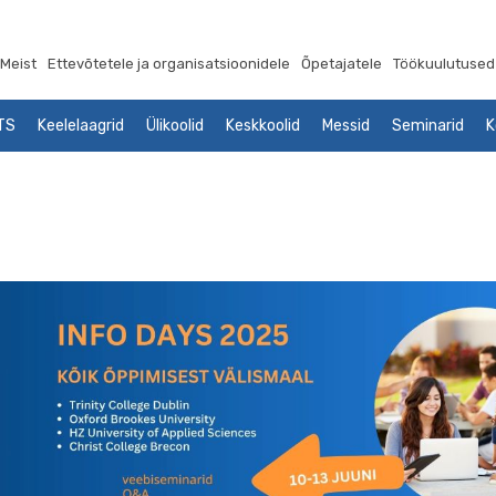
Meist
Ettevõtetele ja organisatsioonidele
Õpetajatele
Töökuulutused
LTS
Keelelaagrid
Ülikoolid
Keskkoolid
Messid
Seminarid
K