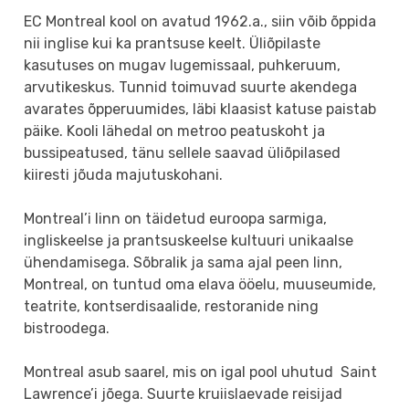
EC Montreal kool on avatud 1962.a., siin võib õppida
nii inglise kui ka prantsuse keelt. Üliõpilaste
kasutuses on mugav lugemissaal, puhkeruum,
arvutikeskus. Tunnid toimuvad suurte akendega
avarates õpperuumides, läbi klaasist katuse paistab
päike. Kooli lähedal on metroo peatuskoht ja
bussipeatused, tänu sellele saavad üliõpilased
kiiresti jõuda majutuskohani.
Montreal’i linn on täidetud euroopa sarmiga,
ingliskeelse ja prantsuskeelse kultuuri unikaalse
ühendamisega. Sõbralik ja sama ajal peen linn,
Montreal, on tuntud oma elava ööelu, muuseumide,
teatrite, kontserdisaalide, restoranide ning
bistroodega.
Montreal asub saarel, mis on igal pool uhutud Saint
Lawrence’i jõega. Suurte kruiislaevade reisijad