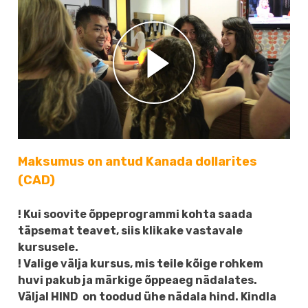
Maksumus on antud Kanada dollarites
(CAD)
! Kui soovite õppeprogrammi kohta saada
täpsemat teavet, siis klikake vastavale
kursusele.
! Valige välja kursus, mis teile kõige rohkem
huvi pakub ja märkige õppeaeg nädalates.
Väljal HIND on toodud ühe nädala hind. Kindla