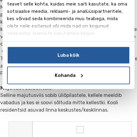
teavet selle kohta, kuidas meie saiti kasutate, ka oma
Me soovitame valida majutust sõbralikes ja hoolitsevates
sotsiaalse meedia, reklaami- ja analüüsipartneritele,
peredes. Majutus peredes aitab kiiremini täiustada oma
kes võivad seda kombineerida muu teabega, mida
keeletaset. Pere teeb kõik, et teie tunneksite end nagu
olete neile esitanud või mida nad on kogunud
kodus. EC majutusosakond valib hoolikalt peresid. Vajaduse
teiepoolse teenuste kasutamise käigus.
võite pöörduda majutusosakonna töötajate poole. Peres te
oskate ainsana kõneleda oma emakeelt. Teil on eraldi tuba,
voodipesu ja rätikuid vahetatakse kord nädalas.
Luba kõik
Toitlustamine – hommiku- ja õhtusöögid. Perede majutust
asukoht on koolist maksimum tunniajase sõidu kaugusel.
Peamine on kõrge kvaliteet ja mugavus alati ja kõikjal.
Kohanda
Majutus residentsis
Selline majutusviis sobib üliõpilastele, kellele meeldib
vabadus ja kes ei soovi sõltuda mitte kellestki. Kooli
residentsid asuvad linna keskustes/kesklinnas.