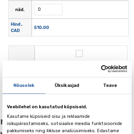
näd.
Hind ,
510.00
CAD
Nimetus
Õppematerjalid
näd.
Nõusolek
Üksikasjad
Teave
12.00
Hind , CAD
Veebilehel on kasutatud küpsiseid.
Kasutame küpsiseid sisu ja reklaamide
Majutus
isikupärastamiseks, sotsiaalse meedia funktsioonide
pakkumiseks ning liikluse analüüsimiseks. Edastame
Majutus peres