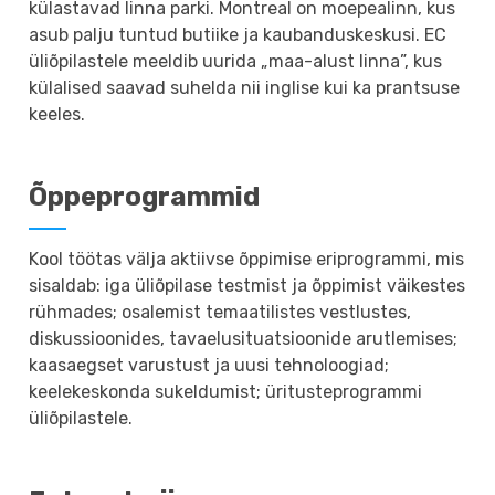
külastavad linna parki. Montreal on moepealinn, kus
asub palju tuntud butiike ja kaubanduskeskusi. EC
üliõpilastele meeldib uurida „maa-alust linna”, kus
külalised saavad suhelda nii inglise kui ka prantsuse
keeles.
Õppeprogrammid
Kool töötas välja aktiivse õppimise eriprogrammi, mis
sisaldab: iga üliõpilase testmist ja õppimist väikestes
rühmades; osalemist temaatilistes vestlustes,
diskussioonides, tavaelusituatsioonide arutlemises;
kaasaegset varustust ja uusi tehnoloogiad;
keelekeskonda sukeldumist; üritusteprogrammi
üliõpilastele.