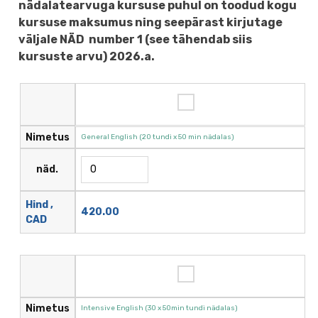
nädalatearvuga kursuse puhul on toodud kogu
kursuse maksumus ning seepärast kirjutage
väljale NÄD number 1 (see tähendab siis
kursuste arvu) 2026.a.
Nimetus
General English (20 tundi x 50 min nädalas)
näd.
Hind ,
420.00
CAD
Nimetus
Intensive English (30 x 50min tundi nädalas)