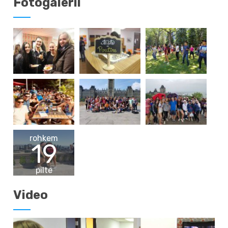
Fotogalerii
rohkem
19
pilte
Video