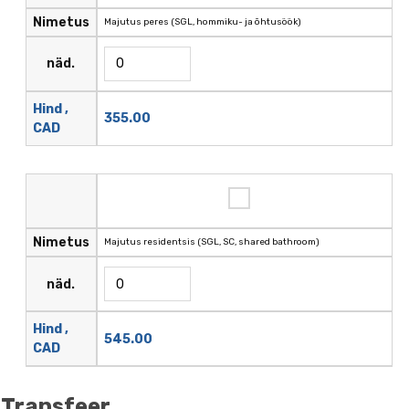
Nimetus
Majutus peres (SGL, hommiku- ja õhtusöök)
näd.
Hind ,
355.00
CAD
Nimetus
Majutus residentsis (SGL, SC, shared bathroom)
näd.
Hind ,
545.00
CAD
Transfeer