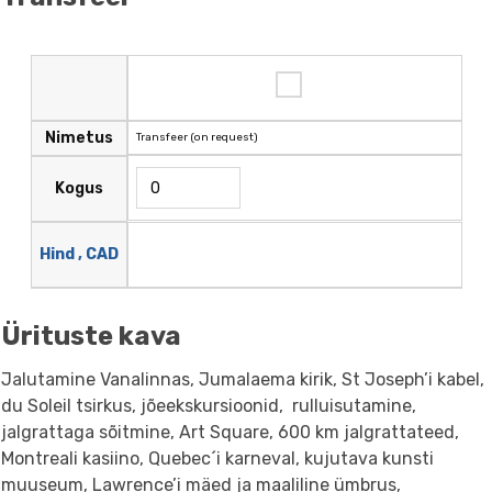
Nimetus
Transfeer (on request)
Kogus
Hind , CAD
Ürituste kava
Jalutamine Vanalinnas, Jumalaema kirik, St Joseph’i kabel,
du Soleil tsirkus, jõeekskursioonid, rulluisutamine,
jalgrattaga sõitmine, Art Square, 600 km jalgrattateed,
Montreali kasiino, Quebec´i karneval, kujutava kunsti
muuseum, Lawrence’i mäed ja maaliline ümbrus,