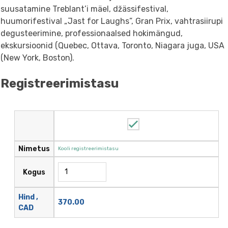
suusatamine Treblant’i mäel, džässifestival,
huumorifestival „Jast for Laughs”, Gran Prix, vahtrasiirupi
degusteerimine, professionaalsed hokimängud,
ekskursioonid (Quebec, Ottava, Toronto, Niagara juga, USA
(New York, Boston).
Registreerimistasu
Nimetus
Kooli registreerimistasu
Kogus
Hind ,
370.00
CAD