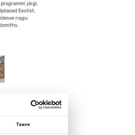
i programmi järgi.
pilased Eestist,
lidesse nagu:
dsmiths.
Teave
5. klasside