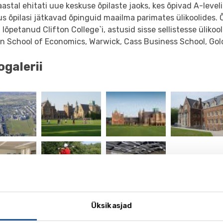
aastal ehitati uue keskuse õpilaste jaoks, kes õpivad A-level
 õpilasi jätkavad õpinguid maailma parimates ülikoolides. Õ
 lõpetanud Clifton College`i, astusid sisse sellistesse ülikoo
n School of Economics, Warwick, Cass Business School, Gol
ogalerii
t
Üksikasjad
ga tegelemine on kohustuslik kõikides vanuserühmades. 3.-