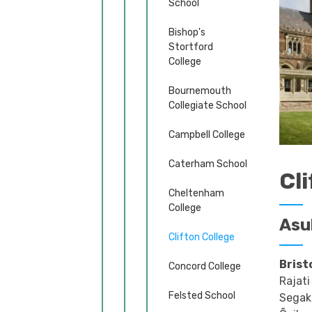
School
Bishop's
Stortford
College
Bournemouth
Collegiate School
Campbell College
Caterham School
Cl
Cheltenham
College
Asu
Clifton College
Bristo
Concord College
Rajati
Felsted School
Segako