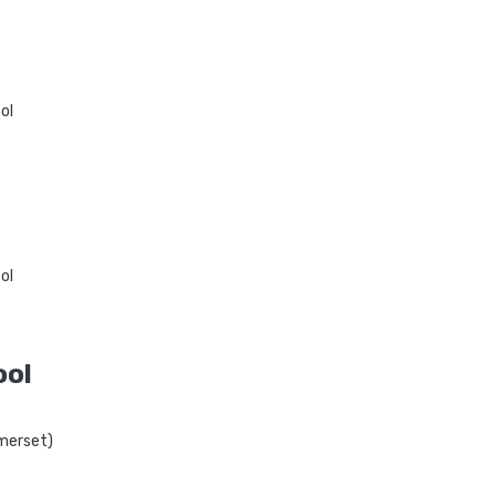
ol
ol
ool
merset)