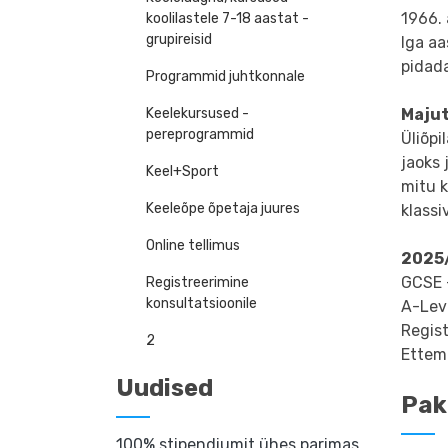
1966. 
koolilastele 7-18 aastat -
grupireisid
Iga aa
pidada
Programmid juhtkonnale
Keelekursused -
Maju
pereprogrammid
Üliõpi
jaoks 
Keel+Sport
mitu k
Keeleõpe õpetaja juures
klassi
Online tellimus
2025
GCSE 
Registreerimine
konsultatsioonile
A-Leve
Regis
2
Ettema
Uudised
Pak
100% stipendiumit ühes parimas