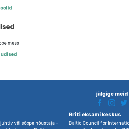
koolid
ised
õppe mess
uudised
jälgige meid
Briti eksami keskus
 juhtiv välisõppe nõustaja –
Baltic Council for Internati