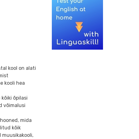
al kool on alati
mist
se kooli hea
kõiki õpilasi
d võimalusi
a hooned, mida
itud kõik
l muusikakooli,