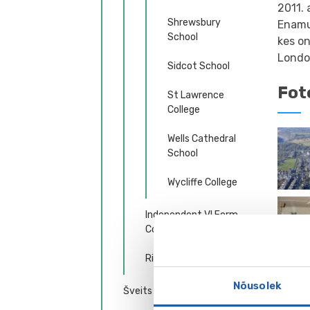
2011. 
Shrewsbury
Enamus
School
kes on
Londo
Sidcot School
Fot
St Lawrence
College
Wells Cathedral
School
Wycliffe College
Independent VI Form
Colleges
Riiklikud kolledžid
Spor
Nõusolek
Šveits
Spordi