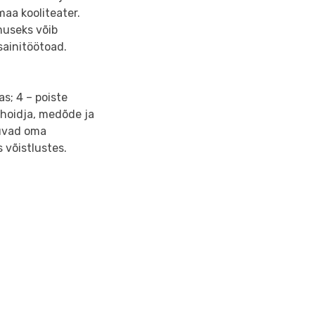
maa kooliteater.
museks võib
isainitöötoad.
s; 4 – poiste
ahoidja, medõde ja
muvad oma
s võistlustes.