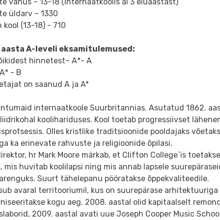
te vanus – 13-18 (internaatkoolis al 3 eluaastast)
te üldarv – 1330
kool (13-18) - 710
 aasta A-leveli eksamitulemused:
õikidest hinnetest– А*- A
А* - B
etajat on saanud A ja A*
ntumaid internaatkoole Suurbritannias. Asutatud 1862. aast
liidrikohal koolihariduses. Kool toetab progressiivset lähene
sprotsessis. Olles kristlike traditsioonide pooldajaks võetak
a ka erinevate rahvuste ja religioonide õpilasi.
direktor, hr Mark Moore märkab, et Clifton College`is toetakse 
, mis huvitab koolilapsi ning mis annab lapsele suurepärasei
arenguks. Suurt tähelepanu pööratakse õppekvaliteedile.
sub avaral territooriumil, kus on suurepärase arhitektuurig
iseeritakse kogu aeg. 2008. aastal olid kapitaalselt remond
laborid, 2009. aastal avati uue Joseph Cooper Music Schoo