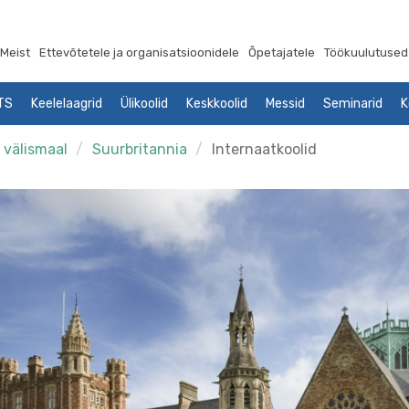
Meist
Ettevõtetele ja organisatsioonidele
Õpetajatele
Töökuulutused
LTS
Keelelaagrid
Ülikoolid
Keskkoolid
Messid
Seminarid
K
 välismaal
Suurbritannia
Internaatkoolid