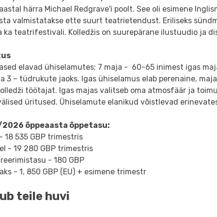
aastal härra Michael Redgrave'i poolt. See oli esimene Inglis
sta valmistatakse ette suurt teatrietendust. Eriliseks sünd
 ka teatrifestivali. Kolledžis on suurepärane ilustuudio ja d
tus
lased elavad ühiselamutes; 7 maja - 60-65 inimest igas maja
ja 3 – tüdrukute jaoks. Igas ühiselamus elab perenaine, maj
olledži töötajat. Igas majas valitseb oma atmosfäär ja toi
välised üritused. Ühiselamute elanikud võistlevad erinevate
/2026 õppeaasta õppetasu:
- 18 535 GBP trimestris
l - 19 280 GBP trimestris
treerimistasu - 180 GBP
ks - 1, 850 GBP (EU) + esimene trimestr
ub teile huvi