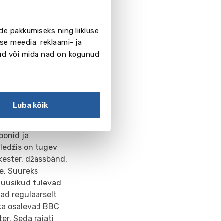
rda nädalas. 6.
tavad pärast tunde
ti-, ragbi-,
de pakkumiseks ning liikluse
se meedia, reklaami- ja
ennis, sulgpall,
nud või mida nad on kogunud
ustik, veepall,
keskust, võimla,
Luba kõik
ioonid ja
lledžis on tugev
rkester, džässbänd,
e. Suureks
muusikud tulevad
vad regulaarselt
 ka osalevad BBC
er. Seda rajati