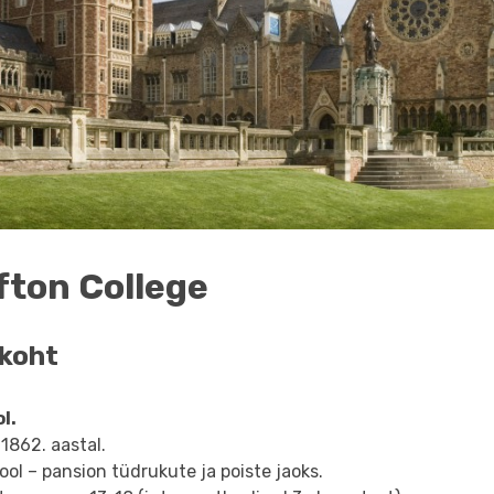
ifton College
koht
l.
 1862. aastal.
ol – pansion tüdrukute ja poiste jaoks.