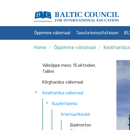
Õppimine välismaal
Tasuta konsultatsioon
IE
Home
Õppimine välismaal
Keskharidus
Välisõppe mess: 15.oktoober,
Tallinn
Kõrgharidus välismaal
Keskharidus välismaal
Suurbritannia
Internaatkoolid
Badminton