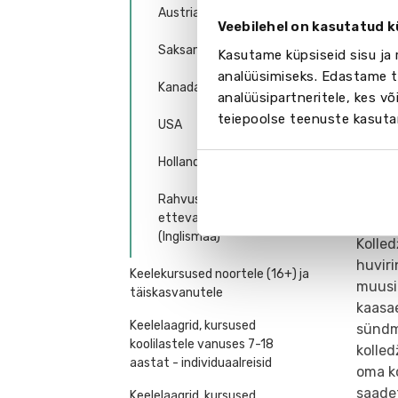
õpilas
Austria
Veebilehel on kasutatud k
klass
Saksamaa
spordi
Kasutame küpsiseid sisu ja 
sõudm
analüüsimiseks. Edastame te
Kanada
meesko
analüüsipartneritele, kes 
ujumin
teiepoolse teenuste kasuta
USA
golf, 
Spordi
Holland
paadi
Rahvusvahelised
ettevalmistuskeskused
Kultu
(Inglismaa)
Kolled
huviri
Keelekursused noortele (16+) ja
muusik
täiskasvanutele
kaasa
Keelelaagrid, kursused
sündm
koolilastele vanuses 7-18
kolled
aastat - individuaalreisid
oma ko
saadet
Keelelaagrid, kursused