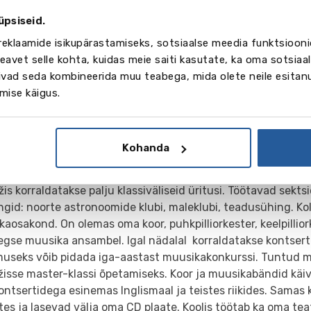
tel (13-16 aasta vanused) on kehalise kasvatuse tund 3-4 ko
üpsiseid.
i õpilased (A-levels) osalevad meeskonnamängudes ja külas
klubisid. Kool on uhke oma jalgpallivõistkonna, tennise-, krike
reklaamide isikupärastamiseks, sotsiaalse meedia funktsiooni
is- ja maahokimeeskondade üle. Need õpilased, kes ei osale
avet selle kohta, kuidas meie saiti kasutate, ka oma sotsiaal
nnamängudes, võivad valida järgmisest nimekirjast: seinat
võivad seda kombineerida muu teabega, mida olete neile esita
e, korvpall, raskejõustik, võrkpall, vehklemine, jooks, kergejõ
mise käigus.
ratsutamine.
ehitised: mänguplatsid, 24 tenniseväljakut, ujula, 2 fitness
sadam, seinatenniseväljakud.
Kohanda
urielu
žis korraldatakse palju klassiväliseid üritusi. Töötavad sekts
ngid: noorte astronoomide klubi, maleklubi, teadusühing. Ko
aosakond. On olemas oma koor, puhkpilliorkester, keelpillio
egse muusika ansambel. Igal nädalal korraldatakse kontsert
useks võib pidada iga-aastast muusikakonkurssi. Tuntud 
žisse master-klassi õpetamiseks. Koor ja muusikabändid käi
ntsertidega esinemas Inglismaal ja teistes riikides. Samas
es ja lasevad välja oma CD plaate. Koolis töötab ka oma teat