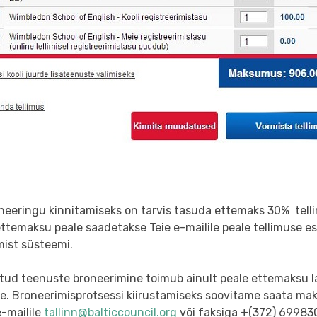
oneeringu kinnitamiseks on tarvis tasuda ettemaks 30% tel
ttemaksu peale saadetakse Teie e-mailile peale tellimuse es
mist süsteemi.
litud teenuste broneerimine toimub ainult peale ettemaksu 
le. Broneerimisprotsessi kiirustamiseks soovitame saata ma
e-mailile
tallinn@balticcouncil.org
või faksiga +(372) 6998