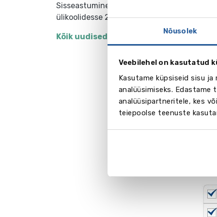
Sisseastumine välismaa
ülikoolidesse 2024!
Nõusolek
Kõik uudised
Veebilehel on kasutatud k
3. Va
Kasutame küpsiseid sisu ja 
tutvud
analüüsimiseks. Edastame te
ennast
analüüsipartneritele, kes 
teiepoolse teenuste kasuta