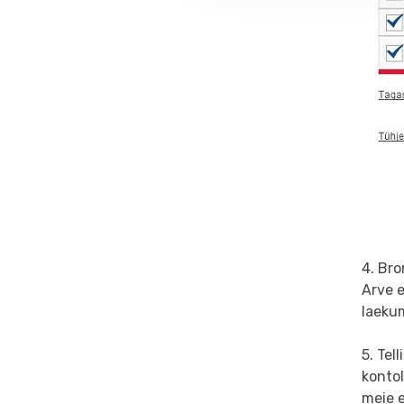
4. Br
Arve e
laeku
5. Tel
konto
meie 