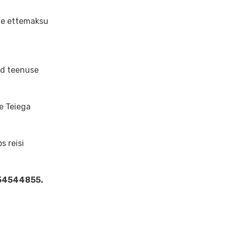
ale ettemaksu
nud teenuse
se Teiega
s reisi
 54544855.