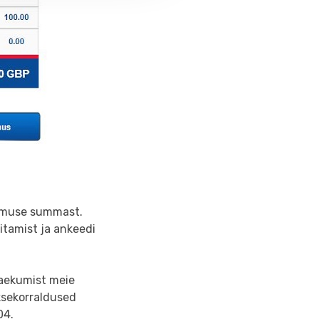
limuse summast.
itamist ja ankeedi
laekumist meie
ksekorraldused
304.