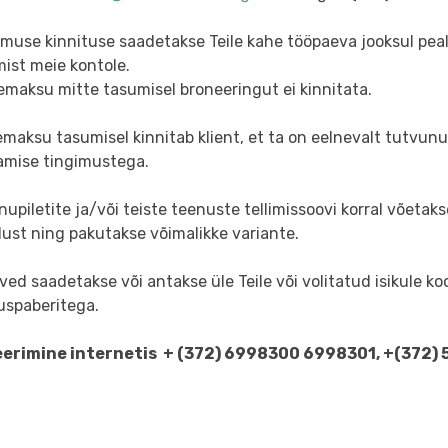
limuse kinnituse saadetakse Teile kahe tööpaeva jooksul pe
mist meie kontole.
emaksu mitte tasumisel broneeringut ei kinnitata.
emaksu tasumisel kinnitab klient, et ta on eelnevalt tutvu
amise tingimustega.
nupiletite ja/või teiste teenuste tellimissoovi korral võetak
ust ning pakutakse võimalikke variante.
ved saadetakse või antakse üle Teile või volitatud isikule koo
tuspaberitega.
erimine internetis + (372) 6998300 6998301, +(372)