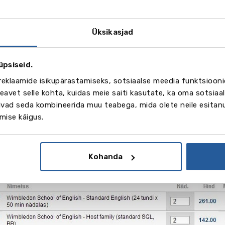
Üksikasjad
üpsiseid.
jutades „tellimuse summa“ nupule võib näha programmi ma
reklaamide isikupärastamiseks, sotsiaalse meedia funktsiooni
a tellismistingimustega. Vajutage nupule „Vormista tellimu
avet selle kohta, kuidas meie saiti kasutate, ka oma sotsiaal
 süsteemis ning täitke tellija ja õpilased ankeedid.
võivad seda kombineerida muu teabega, mida olete neile esita
mise käigus.
Kohanda