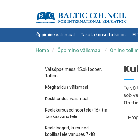
Õppimine välismaal
Tasuta konsultatsioon
IE
Home
Õppimine välismaal
Online telli
Kui
Välisõppe mess: 15.oktoober,
Tallinn
Kõrgharidus välismaal
Te võ
sobiva
Keskharidus välismaal
On-li
Keelekursused noortele (16+) ja
täiskasvanutele
1. Pro
Keelelaagrid, kursused
koolilastele vanuses 7-18