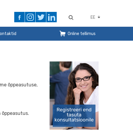
EE
ontaktid
Online tellimus
tame õppeasutuse,
ja õppeasutus.