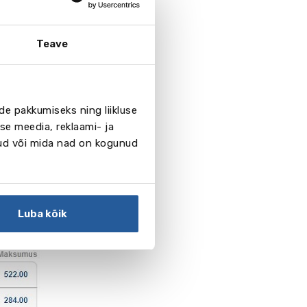
Teave
ksumust ja
de pakkumiseks ning liikluse
s“, registreeruge
se meedia, reklaami- ja
nud või mida nad on kogunud
Luba kõik