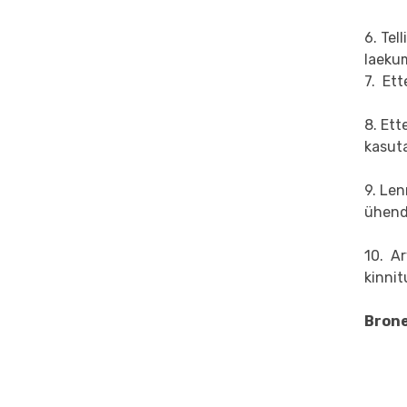
6. Tel
laeku
7. Ett
8. Ett
kasut
9. Len
ühend
10. Ar
kinni
Brone