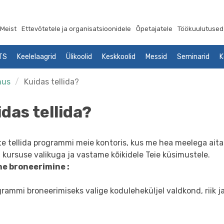
Meist
Ettevõtetele ja organisatsioonidele
Õpetajatele
Töökuulutused
LTS
Keelelaagrid
Ülikoolid
Keskkoolid
Messid
Seminarid
K
mus
Kuidas tellida?
das tellida?
ite tellida programmi meie kontoris, kus me hea meelega ai
 kursuse valikuga ja vastame kõikidele Teie küsimustele.
ne broneerimine :
grammi broneerimiseks valige koduleheküljel valdkond, riik 