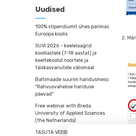
Uudised
100% stipendiumit ühes parimas
Euroopa koolis
2. Mär
SUVI 2026 - keelelaagrid
koolilastele (7-18 aastat) ja
keeltekoolid noortele ja
täiskasvanutele välismaal
Baltimaade suurim haridusmess
"Rahvusvahelise hariduse
päevad"
Free webinar with Breda
University of Applied Sciences
(the Netherlands)
TASUTA VEEBISEMINAR-