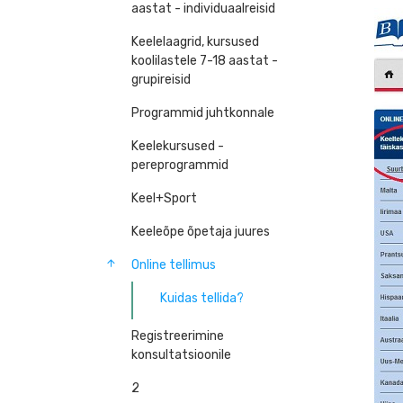
aastat - individuaalreisid
Keelelaagrid, kursused
koolilastele 7-18 aastat -
grupireisid
Programmid juhtkonnale
Keelekursused -
pereprogrammid
Keel+Sport
Keeleõpe õpetaja juures
Online tellimus
Kuidas tellida?
Registreerimine
konsultatsioonile
2