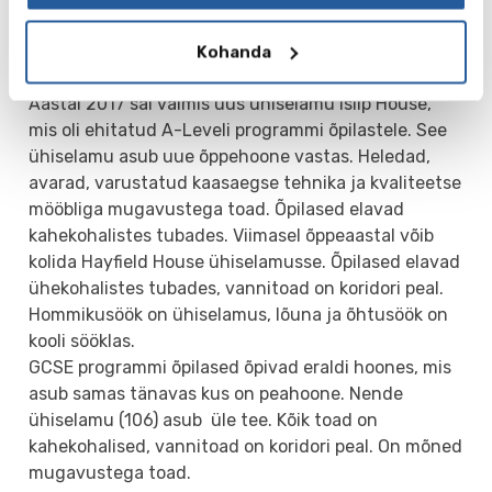
Majutus
Enamus A-Leveli õpilastest elab ühiselamus.
Kohanda
Ühiselamud asuvad kooli peahoonte lähedal.
Aastal 2017 sai valmis uus ühiselamu Islip House,
mis oli ehitatud A-Leveli programmi õpilastele. See
ühiselamu asub uue õppehoone vastas. Heledad,
avarad, varustatud kaasaegse tehnika ja kvaliteetse
mööbliga mugavustega toad. Õpilased elavad
kahekohalistes tubades. Viimasel õppeaastal võib
kolida Hayfield House ühiselamusse. Õpilased elavad
ühekohalistes tubades, vannitoad on koridori peal.
Hommikusöök on ühiselamus, lõuna ja õhtusöök on
kooli sööklas.
GCSE programmi õpilased õpivad eraldi hoones, mis
asub samas tänavas kus on peahoone. Nende
ühiselamu (106) asub üle tee. Kõik toad on
kahekohalised, vannitoad on koridori peal. On mõned
mugavustega toad.