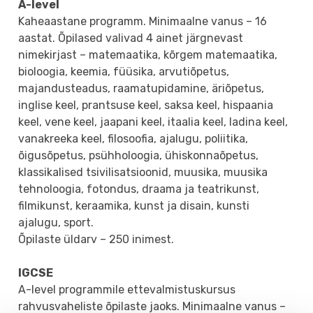
A-level
Kaheaastane programm. Minimaalne vanus – 16
aastat. Õpilased valivad 4 ainet järgnevast
nimekirjast – matemaatika, kõrgem matemaatika,
bioloogia, keemia, füüsika, arvutiõpetus,
majandusteadus, raamatupidamine, äriõpetus,
inglise keel, prantsuse keel, saksa keel, hispaania
keel, vene keel, jaapani keel, itaalia keel, ladina keel,
vanakreeka keel, filosoofia, ajalugu, poliitika,
õigusõpetus, psühholoogia, ühiskonnaõpetus,
klassikalised tsivilisatsioonid, muusika, muusika
tehnoloogia, fotondus, draama ja teatrikunst,
filmikunst, keraamika, kunst ja disain, kunsti
ajalugu, sport.
Õpilaste üldarv – 250 inimest.
IGCSE
A-level programmile ettevalmistuskursus
rahvusvaheliste õpilaste jaoks. Minimaalne vanus –