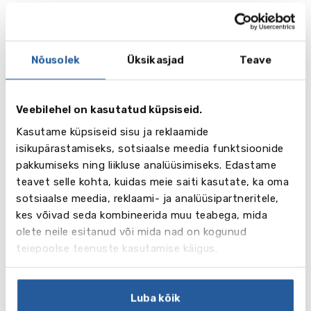
15 aastat. Suurt tähelepanu pööratakse
akadeemilise inglise keele täiendamisele.
Õpilased valivad kuni 5 õppeainet IGCSE
programmist – matemaatika, bioloogia, keemia,
Nõusolek
Üksikasjad
Teave
füüsika, äriõpetus, arvutiõpetus, ajalugu,
geograafia, prantsuse keel, kunstiõpetus.
Veebilehel on kasutatud küpsiseid.
Õpilaste üldarv – 40 inimest.
Kasutame küpsiseid sisu ja reklaamide
Klassivälised üritused
isikupärastamiseks, sotsiaalse meedia funktsioonide
Kool pakub rohkem kui 20 huviklubi. Suure
pakkumiseks ning liikluse analüüsimiseks. Edastame
populaarsusega on teatristuudio, mõttevahetuste
teavet selle kohta, kuidas meie saiti kasutate, ka oma
selts, äriklubi, sõjaspordihuviring Duke of Edinburgh
sotsiaalse meedia, reklaami- ja analüüsipartneritele,
jt. Kaks korda nädalas peale lõunat on ettenähtud
kes võivad seda kombineerida muu teabega, mida
aeg spordi- ning kultuuriüritustes osalemiseks.
olete neile esitanud või mida nad on kogunud
Oxford Ülikooli kolledži (Keble College) aulas
teiepoolse teenuste kasutamise käigus.
toimuvad regulaarselt kontserdid ja etendused.
Sporditegevused toimuvad Oxford Brookes ülikooli
spordiväljakutel.
Luba kõik