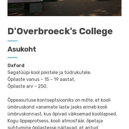
D'Overbroeck's College
Asukoht
Oxford
Segatüüpi kool poistele ja tüdrukutele.
Õpilaste vanus – 15 – 19 aastat.
Õpilaste arv – 250.
Õppeasutuse kontseptsiooniks on mõte, et kooli
ümbruskond vanemate laste jaoks erineb kooli
ümbruskonnast, kus õpivad väiksemad koolilapsed.
Kogu õppeprotsess, kooli atmosfäär, õpetaja
suhtumine õpilastesse näitavad, et antud