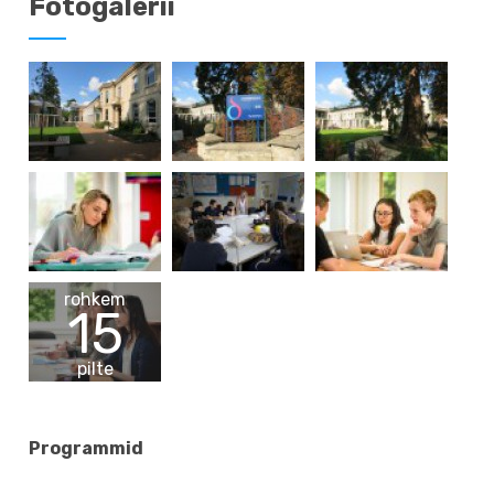
Fotogalerii
rohkem
15
pilte
Programmid