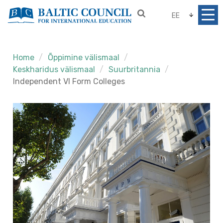
EE
Home
Õppimine välismaal
Keskharidus välismaal
Suurbritannia
Independent VI Form Colleges