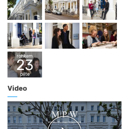
rohkem
23
pilte
Video