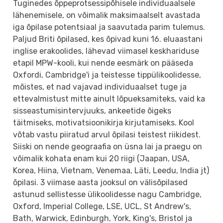
Tuginedes õppeprotsessipõhisele individuaalsele
lähenemisele, on võimalik maksimaalselt avastada
iga õpilase potentsiaal ja saavutada parim tulemus.
Paljud Briti õpilased, kes õpivad kuni 16. eluaastani
inglise erakoolides, lähevad viimasel keskhariduse
etapil MPW-kooli, kui nende eesmärk on pääseda
Oxfordi, Cambridge'i ja teistesse tippülikoolidesse,
mõistes, et nad vajavad individuaalset tuge ja
ettevalmistust mitte ainult lõpueksamiteks, vaid ka
sisseastumisintervjuuks, ankeetide õigeks
täitmiseks, motivatsioonikirja kirjutamiseks. Kool
võtab vastu piiratud arvul õpilasi teistest riikidest.
Siiski on nende geograafia on üsna lai ja praegu on
võimalik kohata enam kui 20 riigi (Jaapan, USA,
Korea, Hiina, Vietnam, Venemaa, Läti, Leedu, India jt)
õpilasi. 3 viimase aasta jooksul on välisõpilased
astunud sellistesse ülikoolidesse nagu Cambridge,
Oxford, Imperial College, LSE, UCL, St Andrew's,
Bath, Warwick, Edinburgh, York, King's, Bristol ja