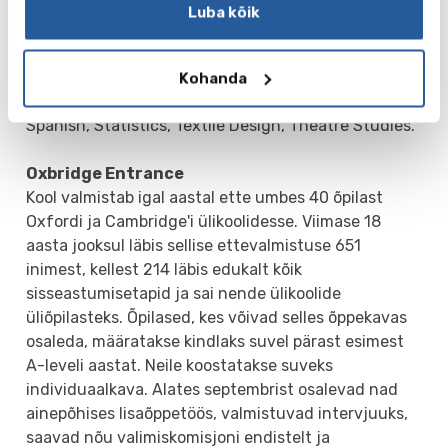
Geology, German, Graphic Communication, History,
Luba kõik
History of Art, ICT, Italian, Latin, Law, Mathematics,
Further Mathematics, Media Studies, Music,
Philosophy, Photography, Physics, Politics,
Kohanda
Psychology, Religious Studies, Russian, Sociology,
Spanish, Statistics, Textile Design, Theatre Studies.
Oxbridge Entrance
Kool valmistab igal aastal ette umbes 40 õpilast
Oxfordi ja Cambridge'i ülikoolidesse. Viimase 18
aasta jooksul läbis sellise ettevalmistuse 651
inimest, kellest 214 läbis edukalt kõik
sisseastumisetapid ja sai nende ülikoolide
üliõpilasteks. Õpilased, kes võivad selles õppekavas
osaleda, määratakse kindlaks suvel pärast esimest
A-leveli aastat. Neile koostatakse suveks
individuaalkava. Alates septembrist osalevad nad
ainepõhises lisaõppetöös, valmistuvad intervjuuks,
saavad nõu valimiskomisjoni endistelt ja