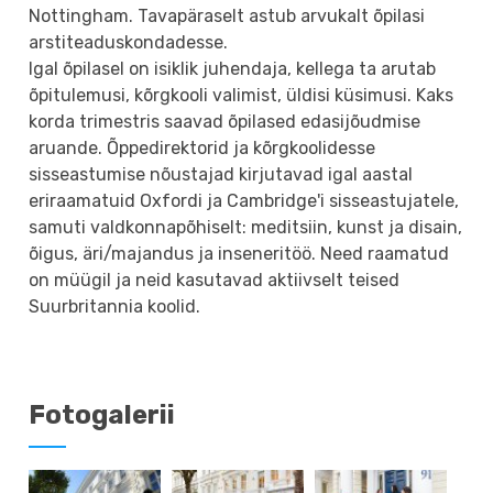
Nottingham. Tavapäraselt astub arvukalt õpilasi
arstiteaduskondadesse.
Igal õpilasel on isiklik juhendaja, kellega ta arutab
õpitulemusi, kõrgkooli valimist, üldisi küsimusi. Kaks
korda trimestris saavad õpilased edasijõudmise
aruande. Õppedirektorid ja kõrgkoolidesse
sisseastumise nõustajad kirjutavad igal aastal
eriraamatuid Oxfordi ja Cambridge'i sisseastujatele,
samuti valdkonnapõhiselt: meditsiin, kunst ja disain,
õigus, äri/majandus ja inseneritöö. Need raamatud
on müügil ja neid kasutavad aktiivselt teised
Suurbritannia koolid.
Fotogalerii