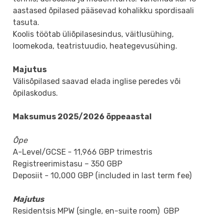
aastased õpilased pääsevad kohalikku spordisaali
tasuta.
Koolis töötab üliõpilasesindus, väitlusühing,
loomekoda, teatristuudio, heategevusühing.
Majutus
Välisõpilased saavad elada inglise peredes või
õpilaskodus.
Maksumus 2025/2026 õppeaastal
Õpe
A-Level/GCSE - 11,966 GBP trimestris
Registreerimistasu – 350 GBP
Deposiit - 10,000 GBP (included in last term fee)
Majutus
Residentsis MPW (single, en-suite room) GBP