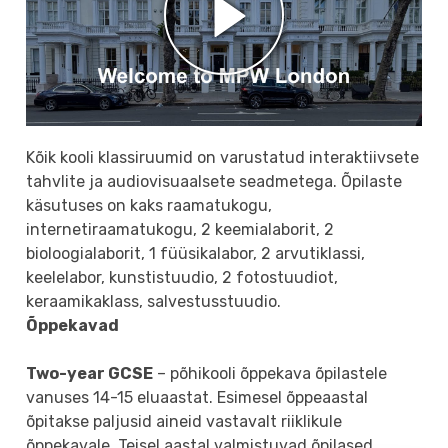
Kõik kooli klassiruumid on varustatud interaktiivsete
tahvlite ja audiovisuaalsete seadmetega. Õpilaste
käsutuses on kaks raamatukogu,
internetiraamatukogu, 2 keemialaborit, 2
bioloogialaborit, 1 füüsikalabor, 2 arvutiklassi,
keelelabor, kunstistuudio, 2 fotostuudiot,
keraamikaklass, salvestusstuudio.
Õppekavad
Two-year GCSE
– põhikooli õppekava õpilastele
vanuses 14-15 eluaastat. Esimesel õppeaastal
õpitakse paljusid aineid vastavalt riiklikule
õppekavale. Teisel aastal valmistuvad õpilased