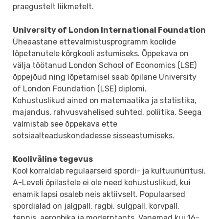
praegustelt liikmetelt.
University of London International Foundation
Üheaastane ettevalmistusprogramm koolide
lõpetanutele kõrgkooli astumiseks. Õppekava on
välja töötanud London School of Economics (LSE)
õppejõud ning lõpetamisel saab õpilane University
of London Foundation (LSE) diplomi.
Kohustuslikud ained on matemaatika ja statistika,
majandus, rahvusvahelised suhted, poliitika. Seega
valmistab see õppekava ette
sotsiaalteaduskondadesse sisseastumiseks.
Kooliväline tegevus
Kool korraldab regulaarseid spordi- ja kultuuriüritusi.
A-Leveli õpilastele ei ole need kohustuslikud, kui
enamik lapsi osaleb neis aktiivselt. Populaarsed
spordialad on jalgpall, ragbi, sulgpall, korvpall,
tennis, aeroobika ja moderntants. Vanemad kui 16-