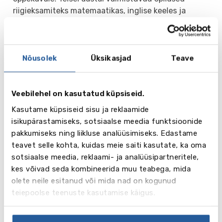
riigieksamiteks matemaatikas, inglise keeles ja
kirjanduses, võõrkeeles (valikuline), ühes
humanitaarvalikaines ja ühes loodusteaduse aines.
One-year GCSE
– üheaastane õppekava õpilastele
Nõusolek
Üksikasjad
Teave
vanuses 15-16 eluaastat. Reeglina valitakse 5-8
ainet järgmisest loendist: matemaatika, äri ja
Veebilehel on kasutatud küpsiseid.
majandus, bioloogia, keemia, füüsika, geograafia,
inglise keel, inglise kirjandus, kunst, näitlemine,
Kasutame küpsiseid sisu ja reklaamide
ajalugu, prantsuse keel, saksa keel, itaalia keel,
isikupärastamiseks, sotsiaalse meedia funktsioonide
hispaania keel.
pakkumiseks ning liikluse analüüsimiseks. Edastame
teavet selle kohta, kuidas meie saiti kasutate, ka oma
A-Level
– kaheaastane keskkooli õppekava. Õpilased
sotsiaalse meedia, reklaami- ja analüüsipartneritele,
valivad 4 õppeainet loetelust: Accounting, Ancient
kes võivad seda kombineerida muu teabega, mida
History, Art, Craft & Design, Biology, Business
olete neile esitanud või mida nad on kogunud
Studies, Ceramics, Chemistry, Classical Civilisation,
teiepoolse teenuste kasutamise käigus.
Classical Greek, Economics, English Language,
English Literature, Film Studies, French, Geography,