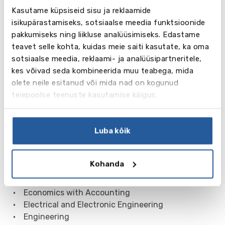
Kasutame küpsiseid sisu ja reklaamide
Business School)
isikupärastamiseks, sotsiaalse meedia funktsioonide
• Management (Cass Business School)
pakkumiseks ning liikluse analüüsimiseks. Edastame
• Adult Nursing
teavet selle kohta, kuidas meie saiti kasutate, ka oma
• Aeronautical Engineering
sotsiaalse meedia, reklaami- ja analüüsipartneritele,
• Biomedical Ednineering
kes võivad seda kombineerida muu teabega, mida
• Business Computing Systems
olete neile esitanud või mida nad on kogunud
• Child Nursing
teiepoolse teenuste kasutamise käigus.
• Civil Engineering
• Civil Engineering with Architecture
• Computer Science
Luba kõik
• Computer Science with Games Technology
• Criminology
• Criminology and Psychology
Kohanda
• Cultural and Creative Industries
• Economics
• Economics with Accounting
• Electrical and Electronic Engineering
• Engineering