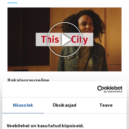
Bakalaureuseõpe
• Accounting & Finance (Cass Business School)
• Actuarial Science (Cass Business School)
• Banking & International Finance (Cass Business
Nõusolek
Üksikasjad
Teave
School)
• Business Studies (Cass Business School)
• Finance (Cass Business School)
Veebilehel on kasutatud küpsiseid.
• Investment & Financial Risk Management (Cass