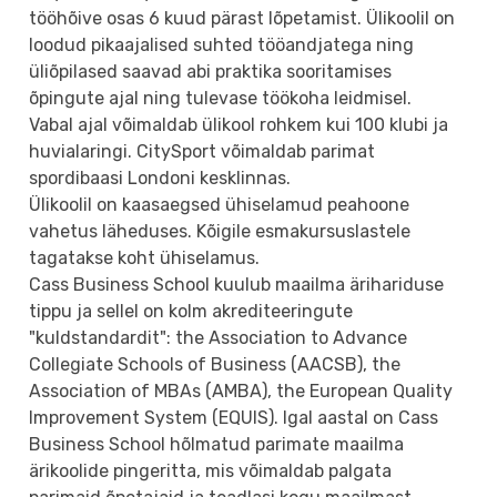
tööhõive osas 6 kuud pärast lõpetamist. Ülikoolil on
loodud pikaajalised suhted tööandjatega ning
üliõpilased saavad abi praktika sooritamises
õpingute ajal ning tulevase töökoha leidmisel.
Vabal ajal võimaldab ülikool rohkem kui 100 klubi ja
huvialaringi. CitySport võimaldab parimat
spordibaasi Londoni kesklinnas.
Ülikoolil on kaasaegsed ühiselamud peahoone
vahetus läheduses. Kõigile esmakursuslastele
tagatakse koht ühiselamus.
Cass Business School kuulub maailma ärihariduse
tippu ja sellel on kolm akrediteeringute
"kuldstandardit": the Association to Advance
Collegiate Schools of Business (AACSB), the
Association of MBAs (AMBA), the European Quality
Improvement System (EQUIS). Igal aastal on Cass
Business School hõlmatud parimate maailma
ärikoolide pingeritta, mis võimaldab palgata