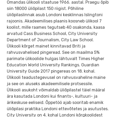
Omandas ülikooli staatuse 1966. aastal. Praegu õpib
siin 18000 üliõpilast 150 riigist. Põhiline
üliõpilaslinnak asub Londoni kesklinnas Islingtoni
rajoonis. Akadeemilises plaanis koosneb ülikool 7
koolist, mille raames tegutseb 40 osakonda, kaasa
arvatud Cass Business School, City University
Department of Journalism, City Law School.
Ülikooli kõrget mainet kinnitavad Briti ja
rahvusvahelised pingeread. See on maailma 5%
parimate ülikoolide hulgas lähtuvalt Times Higher
Education World University Rankings. Guardian
University Guide 2017 pingereas on 18. kohal.
Ülikooli teadustegevusel on rahvusvaheline maine
ja see on aluseks akadeemilisele protsessile.
Ülikooli asukoht võimaldab üliõpilastel täiel määral
ära kasutada Londoni kui finants-, kultuuri- ja
ärikeskuse eeliseid. Õppetöö ajab sooritab enamik
üliõpilasi praktika Londoni ettevõtetes ja asutustes.
City University on 4. kohal Londoni kõrgkoolidest