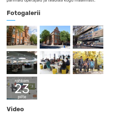
parimaid õpetajaid ja teadlasi kogu maailmast.
Fotogalerii
rohkem
23
pilte
Video