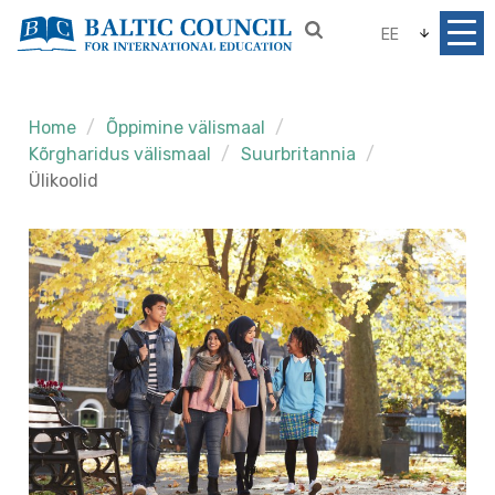
EE
Home
Õppimine välismaal
Kõrgharidus välismaal
Suurbritannia
Ülikoolid