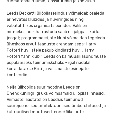
rühmatööde ruumid, klassiruumid ja kohvikud.
Leeds Becketti üliõpilasesindus võimaldab osaleda
erinevates klubides ja huviringides ning
vabatahtlikes organisatsioonides. Valik on
mitmekesine – harrastada saab nii jalgpalli kui ka
joogat; programmeerijate klubi võimaldab tegeleda
üheskoos arvutiteaduste arendamisega; Harry
Potteri huvilistele pakub kindlasti huvi „Harry
Potteri fänniklubi“. Leeds on ka muusikasündmuste
populaarseks toimumiskohaks - igal nädalal
korraldatakse Briti ja välismaiste esinejate
kontserdid.
Nelja ülikooliga suur moodne Leeds on
Ühendkuningriigi üks võimsamaid üliõpilaslinnasid.
Viimastel aastatel on Leedsis toimunud
suurejoonelised arhitektuurilised ümberehitused ja
kultuurilised muutused, ennekõike uute