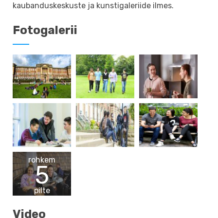
kaubanduskeskuste ja kunstigaleriide ilmes.
Fotogalerii
rohkem
5
pilte
Video