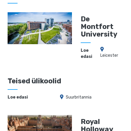
De
Montfort
University
Loe
Leicester
edasi
Teised ülikoolid
Loe edasi
Suurbritannia
Royal
Holloway