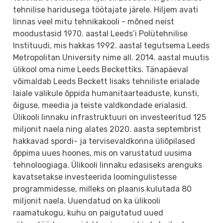
tehnilise haridusega töötajate järele. Hiljem avati
linnas veel mitu tehnikakooli - mõned neist
moodustasid 1970. aastal Leeds’i Polütehnilise
Instituudi, mis hakkas 1992. aastal tegutsema Leeds
Metropolitan University nime all. 2014. aastal muutis
ülikool oma nime Leeds Beckettiks. Tänapäeval
võimaldab Leeds Beckett lisaks tehniliste erialade
laiale valikule õppida humanitaarteaduste, kunsti,
õiguse, meedia ja teiste valdkondade erialasid.
Ülikooli linnaku infrastruktuuri on investeeritud 125
miljonit naela ning alates 2020. aasta septembrist
hakkavad spordi- ja tervisevaldkonna üliõpilased
õppima uues hoones, mis on varustatud uusima
tehnoloogiaga. Ülikooli linnaku edasiseks arenguks
kavatsetakse investeerida loomingulistesse
programmidesse, milleks on plaanis kulutada 80
miljonit naela. Uuendatud on ka ülikooli
raamatukogu, kuhu on paigutatud uued