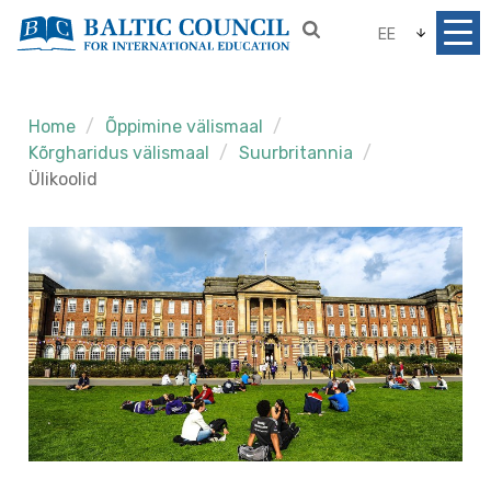
EE
Home
Õppimine välismaal
Kõrgharidus välismaal
Suurbritannia
Ülikoolid