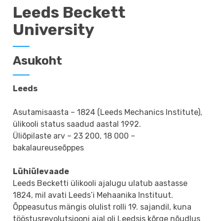
Leeds Beckett
University
Asukoht
Leeds
Asutamisaasta – 1824 (Leeds Mechanics Institute),
ülikooli status saadud aastal 1992.
Üliõpilaste arv – 23 200, 18 000 –
bakalaureuseõppes
Lühiülevaade
Leeds Becketti ülikooli ajalugu ulatub aastasse
1824, mil avati Leeds’i Mehaanika Instituut.
Õppeasutus mängis olulist rolli 19. sajandil, kuna
tööstusrevolutsiooni ajal oli Leedsis kõrge nõudlus