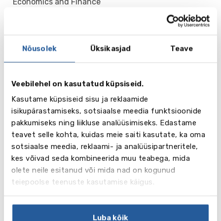
Economics and Finance
Educational Psychology
Electronic and Electrical Engineering
English and History
Nõusolek
Üksikasjad
Teave
English Literature
English with Creative Writing
Environmental Health
Veebilehel on kasutatud küpsiseid.
Event Marketing
Events Management
Kasutame küpsiseid sisu ja reklaamide
Event Operations and Production Management
isikupärastamiseks, sotsiaalse meedia funktsioonide
Fashion
pakkumiseks ning liikluse analüüsimiseks. Edastame
Fashion Marketing
teavet selle kohta, kuidas meie saiti kasutate, ka oma
Filmmaking
sotsiaalse meedia, reklaami- ja analüüsipartneritele,
Fine Art
kes võivad seda kombineerida muu teabega, mida
Games Art
olete neile esitanud või mida nad on kogunud
Games Design
teiepoolse teenuste kasutamise käigus.
Geography
Geography and Environmental Science
Graphic Design
Luba kõik