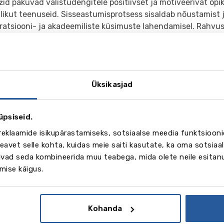
žid pakuvad välistudengitele positiivset ja motiveerivat õp
alikut teenuseid. Sisseastumisprotsess sisaldab nõustamist j
ratsiooni- ja akadeemiliste küsimuste lahendamisel. Rahvus
tel on võimalus liituda paljude üliõpilasseltsidega ja valida 
usvõimaluste hulgast, sealhulgas majutus vastuvõtvas peres
rterid, mis asuvad kolledžilinnaku lähedal.
Üksikasjad
üpsiseid.
ogalerii
reklaamide isikupärastamiseks, sotsiaalse meedia funktsiooni
avet selle kohta, kuidas meie saiti kasutate, ka oma sotsiaal
võivad seda kombineerida muu teabega, mida olete neile esita
mise käigus.
rohkem
Kohanda
4