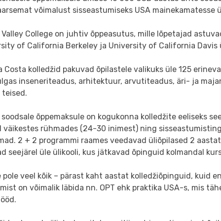
aarsemat võimalust sisseastumiseks USA mainekamatesse ül
 Valley College on juhtiv õppeasutus, mille lõpetajad astuva
sity of California Berkeley ja University of California Davis 
 Costa kolledžid pakuvad õpilastele valikuks üle 125 erinev
lgas inseneriteadus, arhitektuur, arvutiteadus, äri- ja ma
 teised.
 soodsale õppemaksule on kogukonna kolledžite eeliseks see,
d väikestes rühmades (24-30 inimest) ning sisseastumistin
mad. 2 + 2 programmi raames veedavad üliõpilased 2 aastat 
d seejärel üle ülikooli, kus jätkavad õpinguid kolmandal kur
 pole veel kõik – pärast kaht aastat kolledžiõpinguid, kuid en
mist on võimalik läbida nn. OPT ehk praktika USA-s, mis tä
tööd.