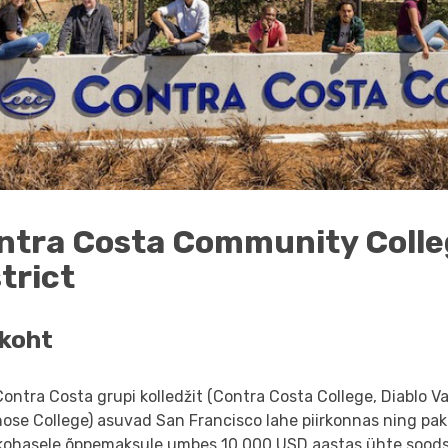
ntra Costa Community Coll
trict
koht
ontra Costa grupi kolledžit (Contra Costa College, Diablo Va
ose College) asuvad San Francisco lahe piirkonnas ning pa
kohasele õppemaksule umbes 10 000 USD aastas ühte sood