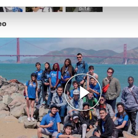
pilte
eo