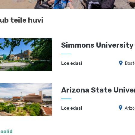
ub teile huvi
Simmons University
Loe edasi
Bost
Arizona State Unive
Loe edasi
Ariz
koolid