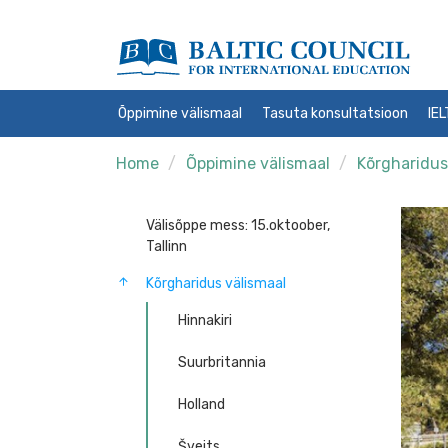
Õppimine välismaal
Tasuta konsultatsioon
IE
Home
Õppimine välismaal
Kõrgharidus
Välisõppe mess: 15.oktoober,
Tallinn
Kõrgharidus välismaal
Hinnakiri
Suurbritannia
Holland
Šveits