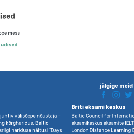
ised
õppe mess
uudised
jälgige meid
Briti eksami keskus
 juhtiv välisõppe nõustaja –
Baltic Council for Internati
ng kõrgharidus. Baltic
eksamikeskus eksamite IELTS
riigi hariduse näitusi “Days
London Distance Learning 