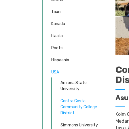
Taani
Kanada
Itaalia
Rootsi
Hispaania
Co
USA
Dis
Arizona State
University
Asu
Contra Costa
Community College
District
Kolm C
Medan
Simmons University
tasku