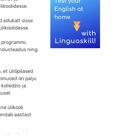
ikoolidesse.
d edukalt sisse
ülikoolidesse.
a programmi,
jandusteadus ning
 et üliõpilased
gimused on palju
kolledžis ja
susel.
ne ülikooli
hendab aastast