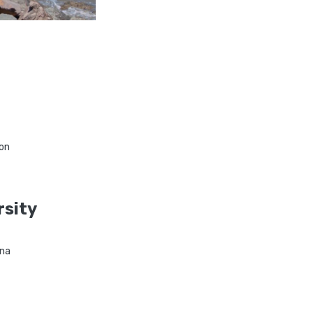
on
rsity
ona