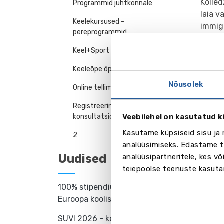
Kolled
Programmid juhtkonnale
laia v
Keelekursused -
immig
pereprogrammid
õpilas
majut
Keel+Sport
ühisko
Keeleõpe õpetaja juures
Nõusolek
Online tellimus
Registreerimine
konsultatsioonile
Veebilehel on kasutatud k
Fot
Kasutame küpsiseid sisu ja 
2
analüüsimiseks. Edastame te
Uudised
analüüsipartneritele, kes 
teiepoolse teenuste kasuta
100% stipendiumit ühes parimas
Euroopa koolis
SUVI 2026 - keelelaagrid