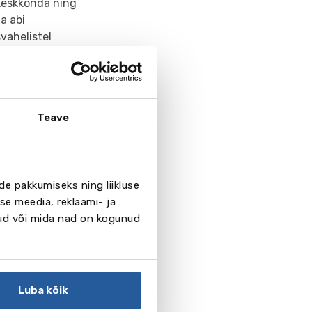
ikeskkonda ning
a abi
vahelistel
erinevate
, era- või
Teave
de pakkumiseks ning liikluse
se meedia, reklaami- ja
nud või mida nad on kogunud
Luba kõik