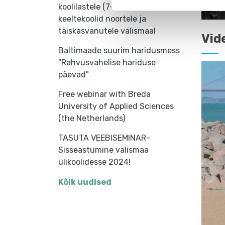
koolilastele (7-18 aastat) ja
keeltekoolid noortele ja
täiskasvanutele välismaal
Vid
Baltimaade suurim haridusmess
"Rahvusvahelise hariduse
päevad"
Free webinar with Breda
University of Applied Sciences
(the Netherlands)
TASUTA VEEBISEMINAR-
Sisseastumine välismaa
ülikoolidesse 2024!
Kõik uudised