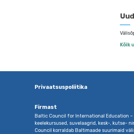
Uud
Välis
Kõik 
Privaatsuspoliitika
Firmast
Baltic Council for International Education –
keelekursused, suvelaagrid, kesk-, kutse- ni
Council korraldab Baltimaade suurimaid välis