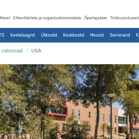
Meist
Ettevõtetele ja organisatsioonidele
Õpetajatele
Töökuulutused
LTS
Keelelaagrid
Ülikoolid
Keskkoolid
Messid
Seminarid
K
 välismaal
USA