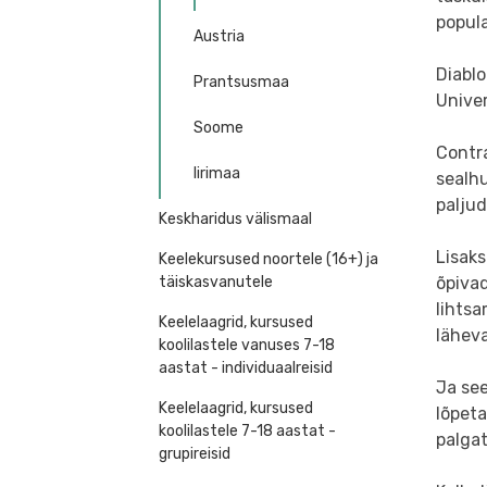
popul
Austria
Diablo
Prantsusmaa
Univer
Soome
Contra
Iirimaa
sealhu
paljud
Keskharidus välismaal
Lisaks
Keelekursused noortele (16+) ja
õpiva
täiskasvanutele
lihtsa
Keelelaagrid, kursused
läheva
koolilastele vanuses 7-18
aastat - individuaalreisid
Ja see
Keelelaagrid, kursused
lõpeta
koolilastele 7-18 aastat -
palga
grupireisid