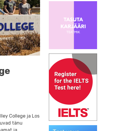
ege
lley College ja Los
kuvad tänu
samat ja