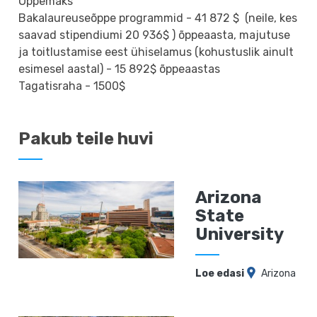
Õppemaks
Bakalaureuseõppe programmid - 41 872 $ (neile, kes
saavad stipendiumi 20 936$ ) õppeaasta, majutuse
ja toitlustamise eest ühiselamus (kohustuslik ainult
esimesel aastal) - 15 892$ õppeaastas
Tagatisraha - 1500$
Pakub teile huvi
Arizona
State
University
Loe edasi
Arizona