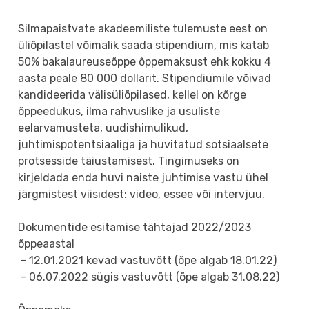
Silmapaistvate akadeemiliste tulemuste eest on
üliõpilastel võimalik saada stipendium, mis katab
50% bakalaureuseõppe õppemaksust ehk kokku 4
aasta peale 80 000 dollarit. Stipendiumile võivad
kandideerida välisüliõpilased, kellel on kõrge
õppeedukus, ilma rahvuslike ja usuliste
eelarvamusteta, uudishimulikud,
juhtimispotentsiaaliga ja huvitatud sotsiaalsete
protsesside täiustamisest. Tingimuseks on
kirjeldada enda huvi naiste juhtimise vastu ühel
järgmistest viisidest: video, essee või intervjuu.
Dokumentide esitamise tähtajad 2022/2023
õppeaastal
- 12.01.2021 kevad vastuvõtt (õpe algab 18.01.22)
- 06.07.2022 sügis vastuvõtt (õpe algab 31.08.22)