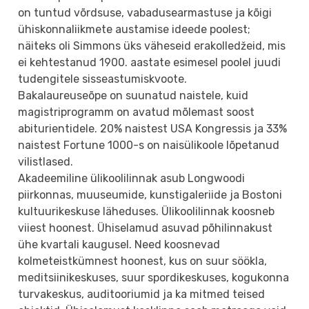
on tuntud võrdsuse, vabadusearmastuse ja kõigi
ühiskonnaliikmete austamise ideede poolest;
näiteks oli Simmons üks väheseid erakolledžeid, mis
ei kehtestanud 1900. aastate esimesel poolel juudi
tudengitele sisseastumiskvoote.
Bakalaureuseõpe on suunatud naistele, kuid
magistriprogramm on avatud mõlemast soost
abiturientidele. 20% naistest USA Kongressis ja 33%
naistest Fortune 1000-s on naisülikoole lõpetanud
vilistlased.
Akadeemiline ülikoolilinnak asub Longwoodi
piirkonnas, muuseumide, kunstigaleriide ja Bostoni
kultuurikeskuse läheduses. Ülikoolilinnak koosneb
viiest hoonest. Ühiselamud asuvad põhilinnakust
ühe kvartali kaugusel. Need koosnevad
kolmeteistkümnest hoonest, kus on suur söökla,
meditsiinikeskuses, suur spordikeskuses, kogukonna
turvakeskus, auditooriumid ja ka mitmed teised