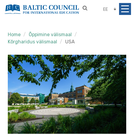
EE
Home
Õppimine välismaal
Kõrgharidus välismaal
USA