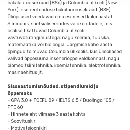
bakalaureusekraad (BSc) ja Columbia ülikooli (New
York) inseneriteaduse bakalaureusekraad (BSE) .
Üliõpilased veedavad oma esimesed kolm aastat
Simmonis, spetsialiseerudes valdkondadele, mis
osaliselt kattuvad Columbia ülikooli
vastuvõtutingimustega, nagu keemia, füüsika,
matemaatika või bioloogia. Järgmise kahe aasta
õpingud toimuvad Columbia ülikoolis, kus üliõpilased
valivad õppesuuna inseneriõppe valdkonnast, nagu
biomeditsiinitehnika, keemiatehnika, elektrotehnika,
masinaehitus jt.
Sisseastumisnõuded, stipendiumid ja
õppemaks
- GPA 3.0 + TOEFL 89 / IELTS 6.5 / Duolingo 105 /
PTE 60
- Hinneteleht viimase 3 aasta kohta
- Soovituskiri
- Motivatsioonikiri