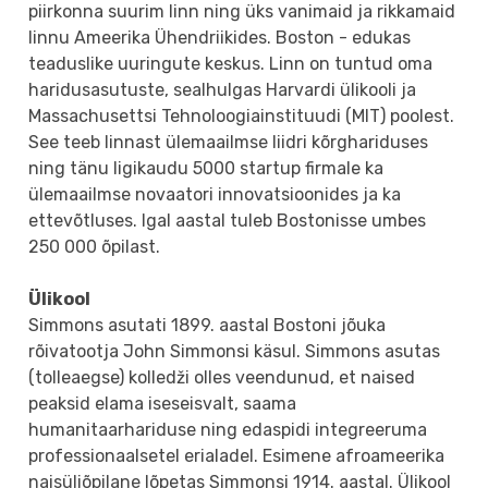
piirkonna suurim linn ning üks vanimaid ja rikkamaid
linnu Ameerika Ühendriikides. Boston - edukas
teaduslike uuringute keskus. Linn on tuntud oma
haridusasutuste, sealhulgas Harvardi ülikooli ja
Massachusettsi Tehnoloogiainstituudi (MIT) poolest.
See teeb linnast ülemaailmse liidri kõrghariduses
ning tänu ligikaudu 5000 startup firmale ka
ülemaailmse novaatori innovatsioonides ja ka
ettevõtluses. Igal aastal tuleb Bostonisse umbes
250 000 õpilast.
Ülikool
Simmons asutati 1899. aastal Bostoni jõuka
rõivatootja John Simmonsi käsul. Simmons asutas
(tolleaegse) ​​kolledži olles veendunud, et naised
peaksid elama iseseisvalt, saama
humanitaarhariduse ning edaspidi integreeruma
professionaalsetel erialadel. Esimene afroameerika
naisüliõpilane lõpetas Simmonsi 1914. aastal. Ülikool