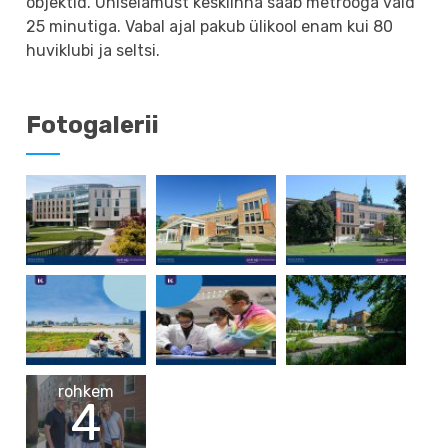
objektid. Ühiselamust kesklinna saab metrooga vaid
25 minutiga. Vabal ajal pakub ülikool enam kui 80
huviklubi ja seltsi.
Fotogalerii
rohkem
4