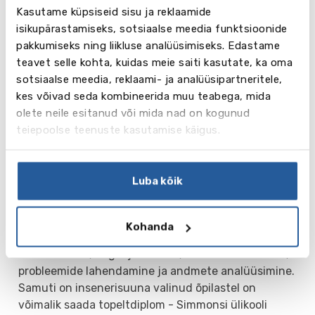
- № 129 kõigi USA ülikoolide seas (THE US College
Kasutame küpsiseid sisu ja reklaamide
Rankings 2021)
isikupärastamiseks, sotsiaalse meedia funktsioonide
- № 133 vastavalt parimate kolledžite
pakkumiseks ning liikluse analüüsimiseks. Edastame
paremusjärjestusele US News & World Report 2021
teavet selle kohta, kuidas meie saiti kasutate, ka oma
- № 80 USA -s sotsiaalse mobiilsuse poolest
sotsiaalse meedia, reklaami- ja analüüsipartneritele,
- № 31 hinna ja kvaliteedi suhte osas (best value)
kes võivad seda kombineerida muu teabega, mida
olete neile esitanud või mida nad on kogunud
Programmid
teiepoolse teenuste kasutamise käigus.
Simmons pakub programme kunsti, maalikunsti ja
disaini, matemaatika, äri ja rahanduse, muusika ja
teatrikunsti, informaatika, tervishoiu, inseneri,
Luba kõik
STEM, ühiskonnaõpetuse ja põllumajanduse,
sotsiaal- ja humanitaarteaduste, turunduse ja
meedia alal. Simmons arendab inimestevahelisi
Kohanda
oskusi ning kursused on suunatud selliste oskuste
arendamisele, nagu: juhtimine, kriitiline mõtlemine,
probleemide lahendamine ja andmete analüüsimine.
Samuti on insenerisuuna valinud õpilastel on
võimalik saada topeltdiplom - Simmonsi ülikooli