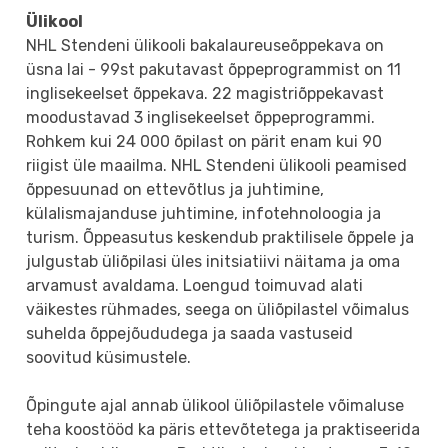
Ülikool
NHL Stendeni ülikooli bakalaureuseõppekava on
üsna lai - 99st pakutavast õppeprogrammist on 11
inglisekeelset õppekava. 22 magistriõppekavast
moodustavad 3 inglisekeelset õppeprogrammi.
Rohkem kui 24 000 õpilast on pärit enam kui 90
riigist üle maailma. NHL Stendeni ülikooli peamised
õppesuunad on ettevõtlus ja juhtimine,
külalismajanduse juhtimine, infotehnoloogia ja
turism. Õppeasutus keskendub praktilisele õppele ja
julgustab üliõpilasi üles initsiatiivi näitama ja oma
arvamust avaldama. Loengud toimuvad alati
väikestes rühmades, seega on üliõpilastel võimalus
suhelda õppejõududega ja saada vastuseid
soovitud küsimustele.
Õpingute ajal annab ülikool üliõpilastele võimaluse
teha koostööd ka päris ettevõtetega ja praktiseerida