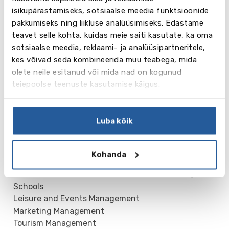
isikupärastamiseks, sotsiaalse meedia funktsioonide
pakkumiseks ning liikluse analüüsimiseks. Edastame
teavet selle kohta, kuidas meie saiti kasutate, ka oma
sotsiaalse meedia, reklaami- ja analüüsipartneritele,
kes võivad seda kombineerida muu teabega, mida
olete neile esitanud või mida nad on kogunud
Bakalaureuseõppe erialad:
teiepoolse teenuste kasutamise käigus.
Business Administration
Creative Business, Media Management
Information Technology
Luba kõik
International Business
International Hospitality Management
International Logistics Management
Kohanda
International Teacher Education for Primary Schools
International Teacher Education for Secondary
Schools
Leisure and Events Management
Marketing Management
Tourism Management