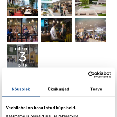
rohkem
3
pilte
Video
Nõusolek
Üksikasjad
Teave
Veebilehel on kasutatud küpsiseid.
Kasutame küpsiseid sisu ja reklaamide