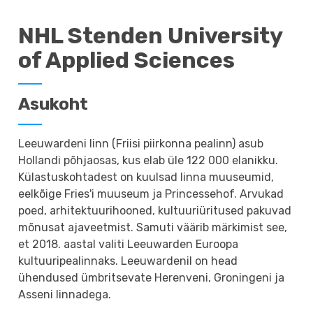
NHL Stenden University
of Applied Sciences
Asukoht
Leeuwardeni linn (Friisi piirkonna pealinn) asub
Hollandi põhjaosas, kus elab üle 122 000 elanikku.
Külastuskohtadest on kuulsad linna muuseumid,
eelkõige Fries'i muuseum ja Princessehof. Arvukad
poed, arhitektuurihooned, kultuuriüritused pakuvad
mõnusat ajaveetmist. Samuti väärib märkimist see,
et 2018. aastal valiti Leeuwarden Euroopa
kultuuripealinnaks. Leeuwardenil on head
ühendused ümbritsevate Herenveni, Groningeni ja
Asseni linnadega.