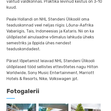
valitud valdkonnas. Praktika levinud kestus on 3-10
kuud.
Peale Hollandi on NHL Stendeni Ülikoolil oma
teaduskonnad veel neljas riigis: Lõuna-Aafrika
Vabariigis, Tais, Indoneesias ja Kataris. Nii on ka
üliõpilastel ainulaadne võimalus lahkuda üheks
semestriks ja õppida ühes nendest
teaduskondadest.
Pärast lõpetamist leiavad NHL Stendeni Ülikooli
üliõpilased tööd sellistes ettevõtetes nagu Hilton
Worldwide, Sony Music Entertainment, Marriott
Hotels & Resorts, Nike, Volkswagen jpt.
Fotogalerii